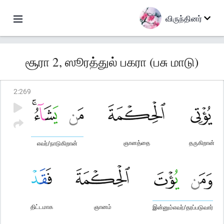
விருந்தினர்
சூரா 2, ஸூரத்துல் பகரா (பசு மாடு)
2
:
269
ஞானத்தை
தருகிறான்
எவர்/நாடுகிறான்
திட்டமாக
ஞானம்
இன்னும்எவர்/தரப்படுவார்