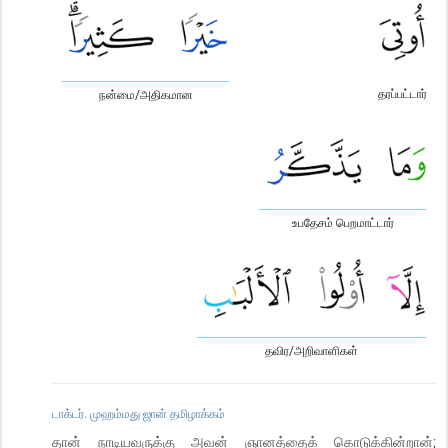
தரப்பட்டார்
நன்மை/அதிகமான
உபதேசம் பெறமாட்டார்
தவிர/அறிவாளிகள்
டாக்டர். முஹம்மது ஜான் தமிழாக்கம்
தான் நாடியவருக்கு அவன் ஞானத்தைக் கொடுக்கின்றான்;