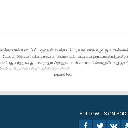
) ஷைத்தானால் தீண்டப்பட்ட ஒருவன் பைத்தியம் பிடித்தவனாக எழுவது போலல்லாமல
ினாலேயாம்; அல்லாஹ் வியாபாரத்தை ஹலாலாக்கி, வட்டியை ஹராமாக்கியிருக்கி
ாங்கியது உரித்தானது - என்றாலும் அவனுடைய விவகாரம் அல்லாஹ்விடம் இருக்க
்கள் அதில் என்றென்றும் தங்கிவிடுவார்கள்.
Expand text
FOLLOW US ON SOCI