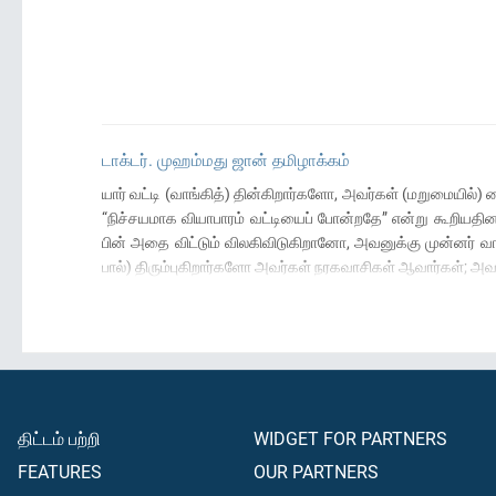
டாக்டர். முஹம்மது ஜான் தமிழாக்கம்
யார் வட்டி (வாங்கித்) தின்கிறார்களோ, அவர்கள் (மறுமையில்
“நிச்சயமாக வியாபாரம் வட்டியைப் போன்றதே” என்று கூறியத
பின் அதை விட்டும் விலகிவிடுகிறானோ, அவனுக்கு முன்னர் வ
பால்) திரும்புகிறார்களோ அவர்கள் நரகவாசிகள் ஆவார்கள்; அவர
திட்டம் பற்றி
WIDGET FOR PARTNERS
FEATURES
OUR PARTNERS