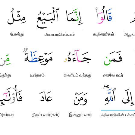
போன்று
கூறினார்கள்
வியாபாரமெல்லாம்
அது/க
ருந்து
உபதேசம்
அவரிடம் வந்தது
எனவே எவர்
அவர்கள்
திரும்புவார்(கள்)
இன்னும் எவர்
அல்லாஹ்வின் பக்கம