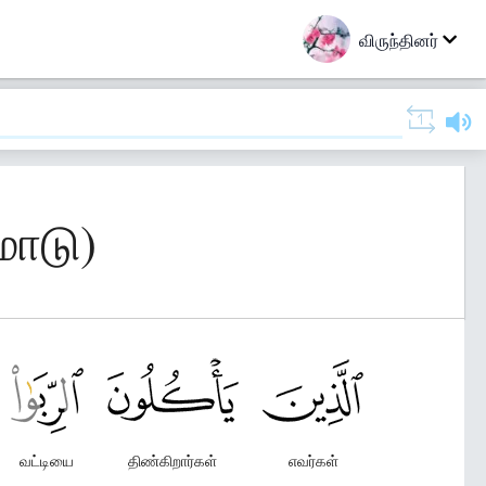
விருந்தினர்
மாடு)
வட்டியை
திண்கிறார்கள்
எவர்கள்