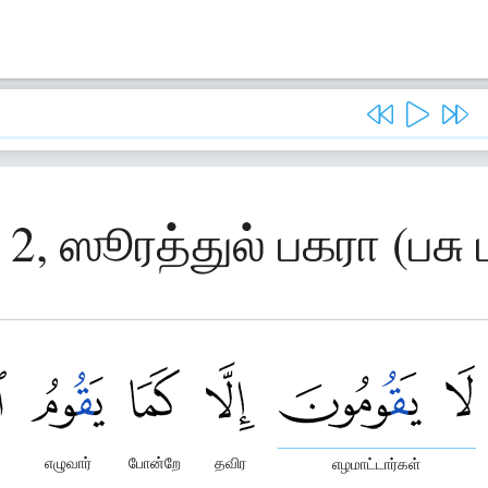
 2, ஸூரத்துல் பகரா (பசு 
எழுவார்
போன்றே
தவிர
எழமாட்டார்கள்