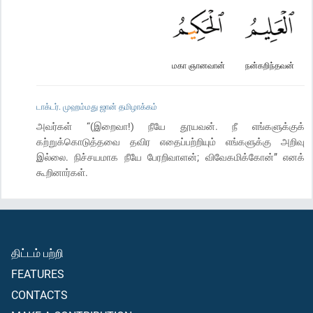
மகா ஞானவான்
நன்கறிந்தவன்
டாக்டர். முஹம்மது ஜான் தமிழாக்கம்
அவர்கள் “(இறைவா!) நீயே தூயவன். நீ எங்களுக்குக்
கற்றுக்கொடுத்தவை தவிர எதைப்பற்றியும் எங்களுக்கு அறிவு
இல்லை. நிச்சயமாக நீயே பேரறிவாளன்; விவேகமிக்கோன்” எனக்
கூறினார்கள்.
திட்டம் பற்றி
FEATURES
CONTACTS