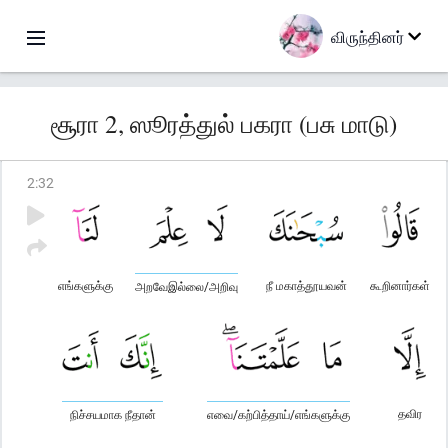
விருந்தினர்
சூரா 2, ஸூரத்துல் பகரா (பசு மாடு)
2
:
32
எங்களுக்கு
நீ மகாத்தூயவன்
கூறினார்கள்
அறவேஇல்லை/அறிவு
தவிர
நிச்சயமாக நீதான்
எவை/கற்பித்தாய்/எங்களுக்கு