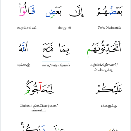
கூறுகிறார்கள்
சிலர்/அவர்களில்
சிலருடன்
அல்லாஹ்
அறிவிக்கிறீர்களா?/
எதை/தெரிவித்தான்
அவர்களுக்கு
அவர்கள் தர்க்கிப்பதற்காக/
உங்களுக்கு
உங்களிடம்