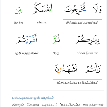
இருந்து
உங்களை
இன்னும்வெளியேற்றாதீர்கள்
உறுதிப்படுத்தினீர்கள்
பிறகு
உங்கள் இல்லங்கள்
நீங்களே/சாட்சிகளாக இருக்கிறீர்கள்
டாக்டர். முஹம்மது ஜான் தமிழாக்கம்
இன்னும் (நினைவு கூறுங்கள்;) “உங்களிடையே இரத்தங்களைச்