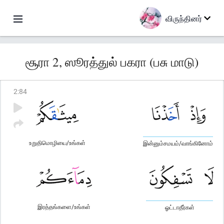
விருந்தினர்
சூரா 2, ஸூரத்துல் பகரா (பசு மாடு)
2
:
84
உறுதிமொழியை/உங்கள்
இன்னும்சமயம்/வாங்கினோம்
இரத்தங்களை/உங்கள்
ஓட்டாதீர்கள்