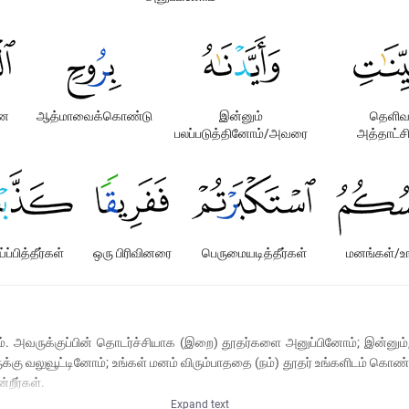
ான
ஆத்மாவைக்கொண்டு
இன்னும்
தெளி
பலப்படுத்தினோம்/அவரை
அத்தாட்
ப்பித்தீர்கள்
ஒரு பிரிவினரை
பெருமையடித்தீர்கள்
மனங்கள்/உங
். அவருக்குப்பின் தொடர்ச்சியாக (இறை) தூதர்களை அனுப்பினோம்; இன்னும்,
்கு வலுவூட்டினோம்; உங்கள் மனம் விரும்பாததை (நம்) தூதர் உங்களிடம் கொண்ட
்றீர்கள்.
Expand text