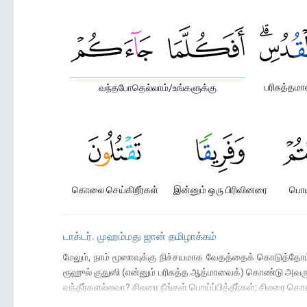
பரிசுத்தம
வந்தபோதெல்லாம்/உங்களுக்கு
கொலை செய்கிறீர்கள்
இன்னும் ஒரு பிரிவினரை
பொய்
டாக்டர். முஹம்மது ஜான் தமிழாக்கம்
மேலும், நாம் மூஸாவுக்கு நிச்சயமாக வேதத்தைக் கொடுத்தோம
ரூஹுல் குதுஸி (என்னும் பரிசுத்த ஆத்மாவைக்) கொண்டு அவருக
வந்தீர்களல்லவா? சிலரை நீங்கள் பொய்ப்பித்தீர்கள்; சிலரை கொன