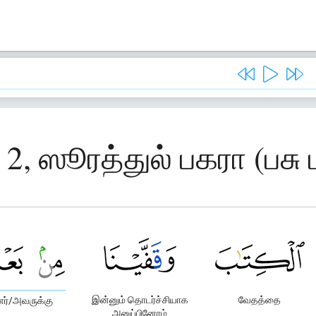
 2, ஸூரத்துல் பகரா (பசு 
இன்னும் தொடர்ச்சியாக
வேதத்தை
னர்/அவருக்கு
அனுப்பினோம்