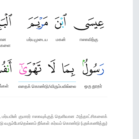
வான
மர்யமுடைய
மகன்
ஈஸாவிற்கு
சிகளை
்கள்
ஒரு தூதர்
எதைக் கொண்டு/விரும்பவில்லை
 மர்யமின் குமாரர் ஈஸாவுக்குத் தெளிவான அத்தாட்சிகளைக்
ு வரும்போதெல்லாம் நீங்கள் கர்வம் கொண்டு (புறக்கணித்து)