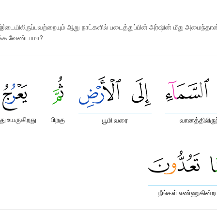
 இடையிலிருப்பவற்றையும் ஆறு நாட்களில் படைத்துப்பின் அர்ஷின் மீது அமைந்
ிக்க வேண்டாமா?
து உயருகிறது
பிறகு
பூமி வரை
வானத்திலிருந
நீங்கள் எண்ணுகின்றப