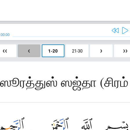
/
00:00
❮❮
❮
1
-
20
21
-
30
❯
❯❯
 ஸூரத்துஸ் ஸஜ்தா (சிரம