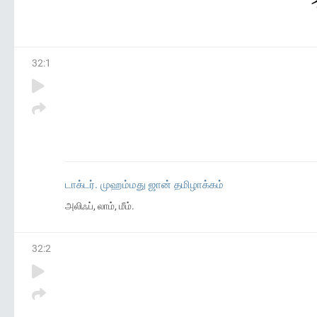
32
:
1
டாக்டர். முஹம்மது ஜான் தமிழாக்கம்
அலிஃப், லாம், மீம்.
32
:
2