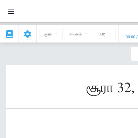
சூரா
அயாஹ்
Juz'
00:00
சூரா 32,