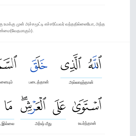
ு உமக்கு முன் அச்சமூட்டி எச்சரிப்பவர் வந்ததில்லையோ, அந்த
 உண்மை(வேதமாகும்).
ளையும்
படைத்தான்
அல்லாஹ்தான்
உயர்ந்தான்
ு இல்லை
அர்ஷ் மீது