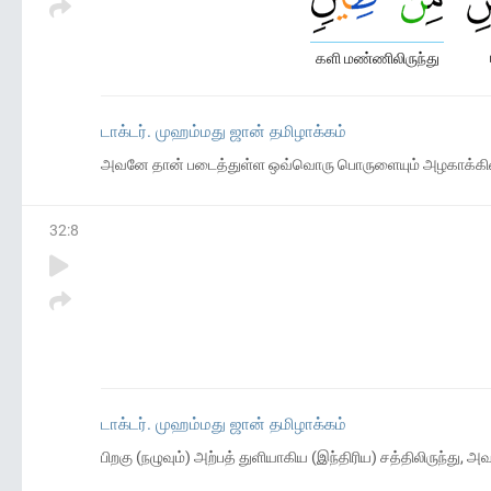
களி மண்ணிலிருந்து
டாக்டர். முஹம்மது ஜான் தமிழாக்கம்
அவனே தான் படைத்துள்ள ஒவ்வொரு பொருளையும் அழகாக்கினான
32
:
8
டாக்டர். முஹம்மது ஜான் தமிழாக்கம்
பிறகு (நழுவும்) அற்பத் துளியாகிய (இந்திரிய) சத்திலிருந்த