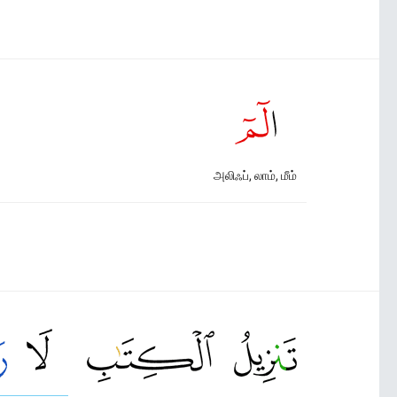
அலிஃப், லாம், மீம்