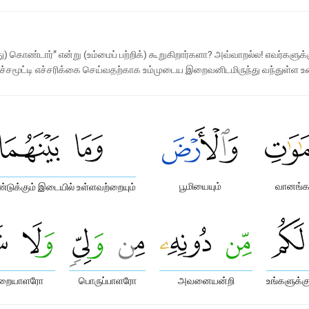
 கொண்டார்” என்று (உம்மைப் பற்றிக்) கூறுகிறார்களா? அவ்வாறல்ல! எவர்களுக்க
ர் அச்சமூட்டி எச்சரிக்கை செய்வதற்காக உம்முடைய இறைவனிடமிருந்து வந்துள்ள
பூமியையும்
வானங்க
்டுக்கும் இடையில் உள்ளவற்றையும்
துறையாளரோ
பொருப்பாளரோ
அவனையன்றி
உங்களுக்க