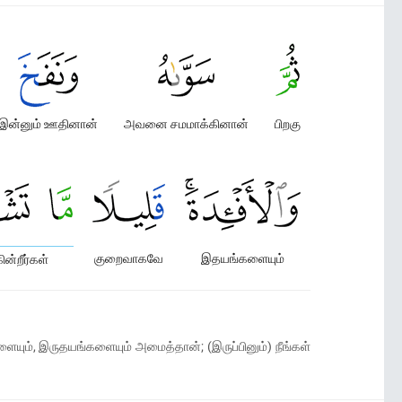
இன்னும் ஊதினான்
அவனை சமமாக்கினான்
பிறகு
குறைவாகவே
இதயங்களையும்
ின்றீர்கள்
ையும், இருதயங்களையும் அமைத்தான்; (இருப்பினும்) நீங்கள்