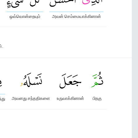
ஒவ்வொன்றையும்
அவன் செம்மையாக்கினான்
்.
அவனது சந்ததிகளை
உருவாக்கினான்
பிறகு
்து