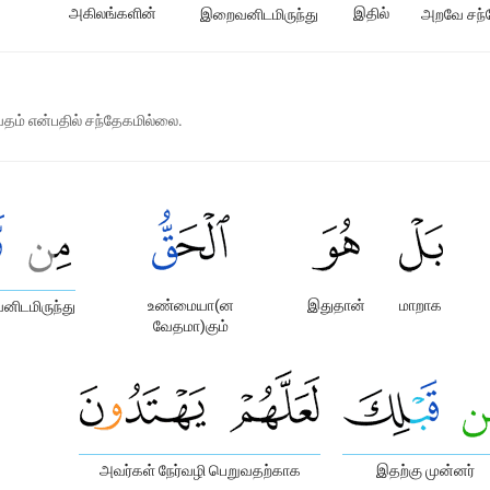
அகிலங்களின்
இதில்
இறைவனிடமிருந்து
அறவே சந்
தம் என்பதில் சந்தேகமில்லை.
உண்மையா(ன
இதுதான்
மாறாக
ிடமிருந்து
வேதமா)கும்
அவர்கள் நேர்வழி பெறுவதற்காக
இதற்கு முன்னர்