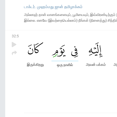
டாக்டர். முஹம்மது ஜான் தமிழாக்கம்
அல்லாஹ் தான் வானங்களையும், பூமியையும், இவ்விரண்டிற்கும்
இல்லை. எனவே (இவற்றையெல்லாம்) நீங்கள் (நினைத்து) சிந்த
32
:
5
இருக்கிறது
அவன் பக்கம்
அ
ஒரு நாளில்