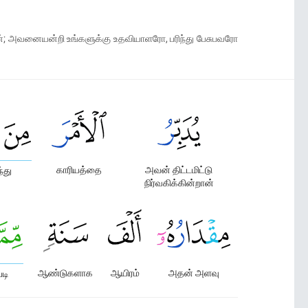
தான்; அவனையன்றி உங்களுக்கு உதவியாளரோ, பரிந்து பேசுபவரோ
காரியத்தை
அவன் திட்டமிட்டு
்து
நிர்வகிக்கின்றான்
ஆண்டுகளாக
ஆயிரம்
அதன் அளவு
டி