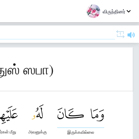
விருந்தினர்
துஸ் ஸபா)
்கள் மீது
அவனுக்கு
இருக்கவில்லை