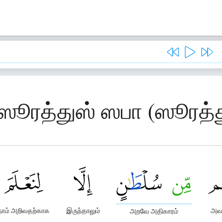
 ஸூரத்துஸ் ஸபா (ஸூரத்
நாம் அறிவதற்காக
இருந்தாலும்
அவர
அறவே அதிகாரம்