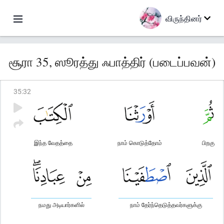
விருந்தினர்
சூரா 35, ஸூரத்து ஃபாத்திர் (படைப்பவன்)
35
:
32
இந்த வேதத்தை
நாம் கொடுத்தோம்
பிறகு
நமது அடியார்களில்
நாம் தேர்ந்தெடுத்தவர்களுக்கு