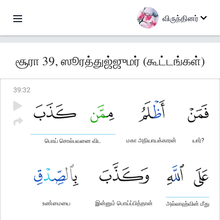
விருந்தினர்
சூரா 39, ஸூரத்துஜ்ஜுமர் (கூட்டங்கள்)
39
:
32
மகா அநியாயக்காரன்
யார்?
பொய் சொல்பவனை விட
உண்மையை
இன்னும் பொய்ப்பித்தான்
அல்லாஹ்வின் மீது