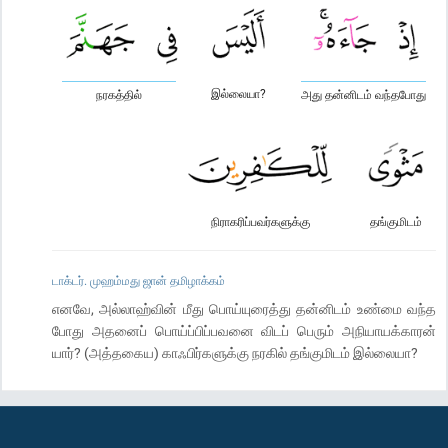
இல்லையா?
நரகத்தில்
அது தன்னிடம் வந்தபோது
நிராகரிப்பவர்களுக்கு
தங்குமிடம்
டாக்டர். முஹம்மது ஜான் தமிழாக்கம்
எனவே, அல்லாஹ்வின் மீது பொய்யுரைத்து தன்னிடம் உண்மை வந்த
போது அதனைப் பொய்ப்பிப்பவனை விடப் பெரும் அநியாயக்காரன்
யார்? (அத்தகைய) காஃபிர்களுக்கு நரகில் தங்குமிடம் இல்லையா?