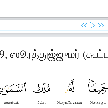
9, ஸூரத்துஜ்ஜுமர் (கூட்
வானங்கள்
ஆட்சி
அவனுக்கே உரியன
அனைத்தும்