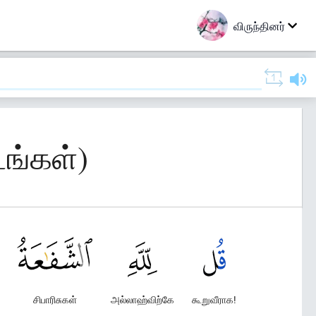
விருந்தினர்
டங்கள்)
சிபாரிசுகள்
அல்லாஹ்விற்கே
கூறுவீராக!