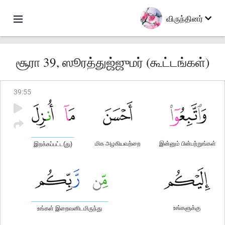
விருந்தினர்
சூரா 39, ஸூரத்துஜ்ஜுமர் (கூட்டங்கள்)
39
:
55
மிக அழகியவற்றை
இன்னும் பின்பற்றுங்கள்
இறக்கப்பட்ட(து)
உங்களுக்கு
உங்கள் இறைவனிடமிருந்து