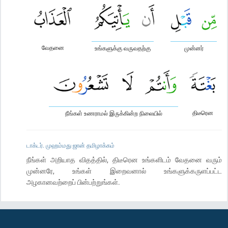
வேதனை
உங்களுக்கு வருவதற்கு
முன்னர்
திடீரென
நீங்கள் உணராமல் இருக்கின்ற நிலையில்
டாக்டர். முஹம்மது ஜான் தமிழாக்கம்
நீங்கள் அறியாத விதத்தில், திடீரென உங்களிடம் வேதனை வரும்
முன்னரே, உங்கள் இறைவனால் உங்களுக்கருளப்பட்ட
அழகானவற்றைப் பின்பற்றுங்கள்.