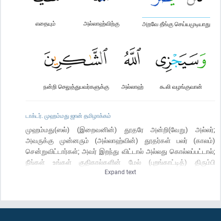
எதையும்
அல்லாஹ்விற்கு
அறவே தீங்கு செய்யமுடியாது
நன்றி செலுத்துபவர்களுக்கு
அல்லாஹ்
கூலி வழங்குவான்
டாக்டர். முஹம்மது ஜான் தமிழாக்கம்
முஹம்மது(ஸல்) (இறைவனின்) தூதரே அன்றி(வேறு) அல்லர்;
அவருக்கு முன்னரும் (அல்லாஹ்வின்) தூதர்கள் பலர் (காலம்)
சென்றுவிட்டார்கள்; அவர் இறந்து விட்டால் அல்லது கொல்லப்பட்டால்;
நீங்கள் உங்கள் குதிகால்களின் மேல் (புறங்காட்டித்) திரும்பி
Expand text
விடுவீர்களா? அப்படி எவரேனும் தம் குதிகால்கள்மேல் (புறங்காட்டி)
திரும்பி விடுவாரானால் அவர் அல்லாஹ்வுக்கு எவ்விதத் தீங்கும்
செய்துவிட முடியாது; அன்றியும், அல்லாஹ் நன்றியுடையோருக்கு
அதிசீக்கிரத்தில் நற்கூலியை வழங்குவான்.