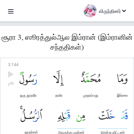
விருந்தினர்
சூரா 3, ஸூரத்துல்ஆல இம்ரான் (இம்ரானின்
சந்ததிகள்)
3
:
144
ஒரு தூதரே
தவிர
முஹம்மது
இல்லை
தூதர்கள்
அவருக்கு முன்னர்
சென்று விட்டனர்