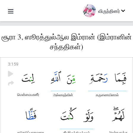
விருந்தினர்
சூரா 3, ஸூரத்துல்ஆல இம்ரான் (இம்ரானின்
சந்ததிகள்)
3
:
159
மென்மையானீர்
அல்லாஹ்வின்
கருணையினால்
கடுகடுப்பானவராக
அவர்களுக்கு
நீர் இருந்திருந்தால்