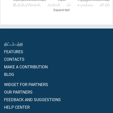
இருந்திருப்பீரானால், அவர்கள் உம் சமூகத்தை விட்டும்
Expand text
ஓடிப்போயிருப்பார்கள்; எனவே அவர்களின் (பிழைகளை)
அலட்சியப்படுத்திவிடுவீராக; அவ்வாறே அவர்களுக்காக மன்னிப்புத்
தேடுவீராக; தவிர, சகல காரியங்களிலும் அவர்களுடன்
கலந்தாலோசனை செய்யும்; பின்னர் (அவை பற்றி) நீர் முடிவு செய்து
விட்டால் அல்லாஹ்வின் மீதே பொறுப்பேற்படுத்துவீராக! - நிச்சயமாக
அல்லாஹ் தன் மீது பொறுப்பேற்படுத்துவோரை நேசிக்கின்றான்.
திட்டம் பற்றி
FEATURES
CONTACTS
MAKE A CONTRIBUTION
BLOG
WIDGET FOR PARTNERS
OUR PARTNERS
FEEDBACK AND SUGGESTIONS
HELP CENTER