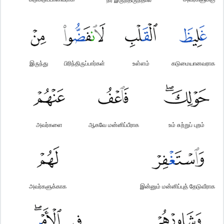
இருந்து
பிரிந்திருப்பார்கள்
உள்ளம்
கடுமையானவராக
அவர்களை
ஆகவே மன்னிப்பீராக
உம் சுற்றுப் புறம்
அவர்களுக்காக
இன்னும் மன்னிப்புத் தேடுவீராக