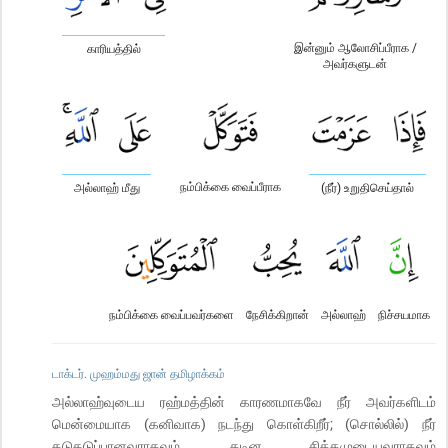
இன்னும் ஆலோசிப்பீராக /
காரியத்தில்
அவர்களுடன்
நம்பிக்கை வைப்பீராக
அல்லாஹ் மீது
(நீர்) உறுதிசெய்தால்
நம்பிக்கை வைப்பவர்களை
நேசிக்கிறான்
அல்லாஹ்
நிச்சயமாக
டாக்டர். முஹம்மது ஜான் தமிழாக்கம்
அல்லாஹ்வுடைய ரஹ்மத்தின் காரணமாகவே நீர் அவர்களிடம்
மென்மையாக (கனிவாக) நடந்து கொள்கிறீர்; (சொல்லில்) நீர்
கடுகடுப்பானவராகவும், கடின சித்தமுடையவராகவும்