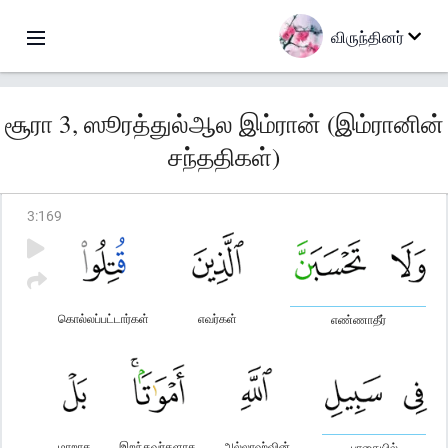
விருந்தினர்
சூரா 3, ஸூரத்துல்ஆல இம்ரான் (இம்ரானின்
சந்ததிகள்)
3
:
169
கொல்லப்பட்டார்கள்
எவர்கள்
எண்ணாதீர்
மாறாக
இறந்தவர்களாக
அல்லாஹ்வின்
பாதையில்