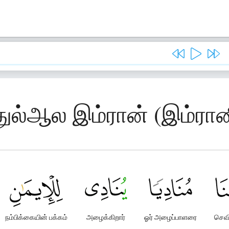
துல்ஆல இம்ரான் (இம்ரான
நம்பிக்கையின் பக்கம்
அழைக்கிறார்
ஓர் அழைப்பாளரை
செவ