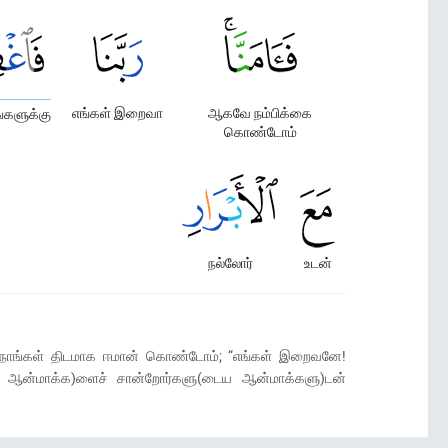
எங்கள் இறைவா
ஆகவே நம்பிக்கை
களுக்கு
கொண்டோம்
நல்லோர்
உடன்
ு நாங்கள் திடமாக ஈமான் கொண்டோம்; “எங்கள் இறைவனே!
ைய ஆன்மாக்க)ளைச் சான்றோர்களு(டைய ஆன்மாக்களு)டன்