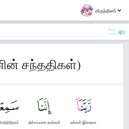
விருந்தினர்
ின் சந்ததிகள்)
ிமடுத்தோம்
நிச்சயமாக நாங்கள்
எங்கள் இறைவா