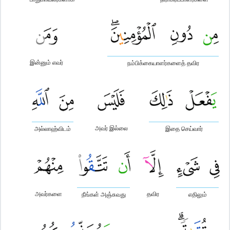
இன்னும் எவர்
நம்பிக்கையாளர்களைத் தவிர
அவர் இல்லை
அல்லாஹ்விடம்
இதை செய்வார்
அவர்களை
தவிர
நீங்கள் அஞ்சுவது
எதிலும்