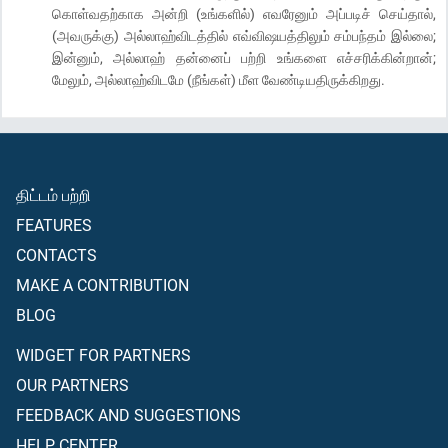
கொள்வதற்காக அன்றி (உங்களில்) எவரேனும் அப்படிச் செய்தால்,
(அவருக்கு) அல்லாஹ்விடத்தில் எவ்விஷயத்திலும் சம்பந்தம் இல்லை;
இன்னும், அல்லாஹ் தன்னைப் பற்றி உங்களை எச்சரிக்கின்றான்;
மேலும், அல்லாஹ்விடமே (நீங்கள்) மீள வேண்டியதிருக்கிறது.
திட்டம் பற்றி
FEATURES
CONTACTS
MAKE A CONTRIBUTION
BLOG
WIDGET FOR PARTNERS
OUR PARTNERS
FEEDBACK AND SUGGESTIONS
HELP CENTER