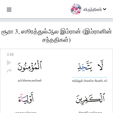
விருந்தினர்
சூரா 3, ஸூரத்துல்ஆல இம்ரான் (இம்ரானின்
சந்ததிகள்)
3
:
28
நம்பிக்கையாளர்கள்
எடுத்துக் கொள்ள வேண்டாம்
பாதுகாவலர்களாக
நிராகரிப்பாளர்களை