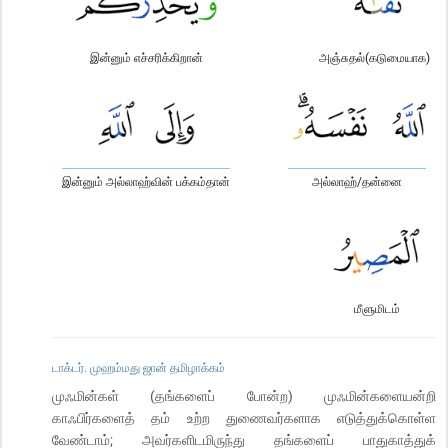
இன்னும் எச்சரிக்கிறான்
அஞ்சுதல்(கடுமையாக)
இன்னும் அல்லாஹ்வின் பக்கம்தான்
அல்லாஹ்/தன்னை
மீளுமிடம்
டாக்டர். முஹம்மது ஜான் தமிழாக்கம்
முஃமின்கள் (தங்களைப் போன்ற) முஃமின்களையன்றி
காஃபிர்களைத் தம் உற்ற துணைவர்களாக எடுத்துக்கொள்ள
வேண்டாம்; அவர்களிடமிருந்து தங்களைப் பாதுகாத்துக்