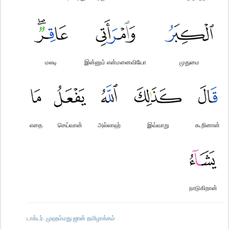
மலடி
இன்னும் என்மனைவியோ
முதுமை
எதை
செய்வான்
அல்லாஹ்
இவ்வாறு
கூறினான்
நாடுகிறான்
டாக்டர். முஹம்மது ஜான் தமிழாக்கம்