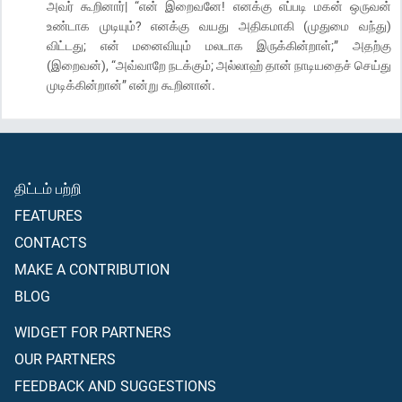
அவர் கூறினார்| “என் இறைவனே! எனக்கு எப்படி மகன் ஒருவன்
உண்டாக முடியும்? எனக்கு வயது அதிகமாகி (முதுமை வந்து)
விட்டது; என் மனைவியும் மலடாக இருக்கின்றாள்;” அதற்கு
(இறைவன்), “அவ்வாறே நடக்கும்; அல்லாஹ் தான் நாடியதைச் செய்து
முடிக்கின்றான்” என்று கூறினான்.
திட்டம் பற்றி
FEATURES
CONTACTS
MAKE A CONTRIBUTION
BLOG
WIDGET FOR PARTNERS
OUR PARTNERS
FEEDBACK AND SUGGESTIONS