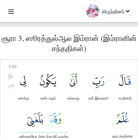
விருந்தினர்
சூரா 3, ஸூரத்துல்ஆல இம்ரான் (இம்ரானின்
சந்ததிகள்)
3
:
40
எனக்கு
உண்டாகும்
எவ்வாறு
என் இறைவா!
கூறினார்
ஒரு குழந்தை
என்னையோ அடைந்து விட்டிருக்க