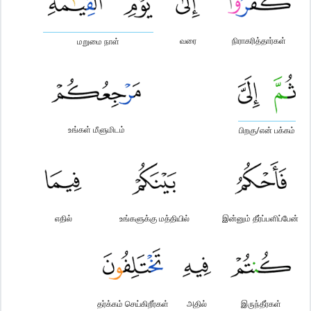
வரை
நிராகரித்தார்கள்
மறுமை நாள்
உங்கள் மீளுமிடம்
பிறகு/என் பக்கம்
எதில்
உங்களுக்கு மத்தியில்
இன்னும் தீர்ப்பளிப்பேன்
தர்க்கம் செய்கிறீர்கள்
அதில்
இருந்தீர்கள்