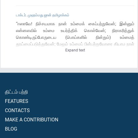
டாக்டர். முஹம்மது ஜான் தமிழாக்கம்
“ஈஸாவே! நிச்சயமாக நான் உம்மைக் கைப்பற்றுவேன்; இன்னும்
என்னளவில் உம்மை உயர்த்திக் கொள்வேன்; நிராகரித்துக்
கொண்டிருப்போருடைய (பொய்களில் நின்றும்) உம்மைத்
தூய்மைப்படுத்துவேன்; மேலும் உம்மைப் பின்பற்றுவோரை கியாம நாள்
Expand text
வரை நிராகரிப்போருக்கு மேலாகவும் வைப்பேன்; பின்னர் உங்களுடைய
திரும்புதல் என்னிடமே இருக்கிறது; (அப்போது) நீங்கள் தர்க்கம்
செய்து கொண்டிருந்தது பற்றி நான் உங்களிடையே தீர்ப்பளிப்பேன்”
என்று அல்லாஹ் கூறியதை (நபியே! நினைவு கூர்வீராக)!
திட்டம் பற்றி
FEATURES
CONTACTS
MAKE A CONTRIBUTION
BLOG