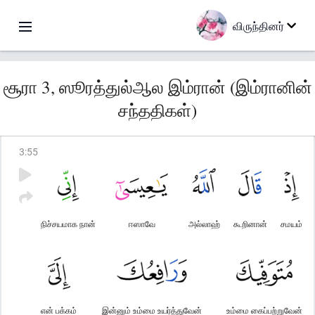
விருந்தினர்
சூரா 3, ஸூரத்துல்ஆல இம்ரான் (இம்ரானின்
சந்ததிகள்)
3
:
55
நிச்சயமாக நான்
ஈஸாவே
அல்லாஹ்
கூறினான்
சமயம்
என் பக்கம்
இன்னும் உம்மை உயர்த்துவேன்
உம்மை கைப்பற்றுவேன்