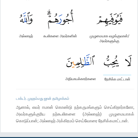
அல்லாஹ்
கூலிகளை அவர்களின்
முழுமையாக வழங்குவான்/
அவர்களுக்கு
அநியாயக்காரர்களை
நேசிக்க மாட்டான்
டாக்டர். முஹம்மது ஜான் தமிழாக்கம்
ஆனால், எவர் ஈமான் கொண்டு நற்கருமங்களும் செய்கிறார்களோ,
அவர்களுக்குரிய நற்கூலிகளை (அல்லாஹ்) முழுமையாகக்
கொடுப்பான்; அல்லாஹ் அக்கிரமம் செய்வோரை நேசிக்கமாட்டான்.