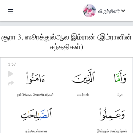
விருந்தினர்
சூரா 3, ஸூரத்துல்ஆல இம்ரான் (இம்ரானின்
சந்ததிகள்)
3
:
57
நம்பிக்கை கொண்டார்கள்
எவர்கள்
ஆக
நற்செயல்களை
இன்னும் செய்தார்கள்