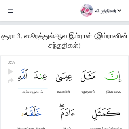
விருந்தினர்
சூரா 3, ஸூரத்துல்ஆல இம்ரான் (இம்ரானின்
சந்ததிகள்)
3
:
59
ஈஸாவின்
உதாரணம்
நிச்சயமாக
அல்லாஹ்விடம்
அவரைப் படைத்தான்
ஆதம்
உதாரணத்தைப் போன்று