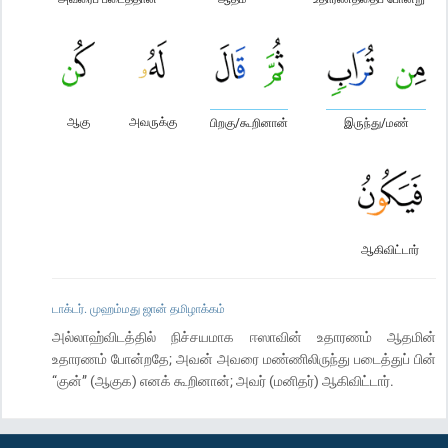
ஆகு
அவருக்கு
பிறகு/கூறினான்
இருந்து/மண்
ஆகிவிட்டார்
டாக்டர். முஹம்மது ஜான் தமிழாக்கம்
அல்லாஹ்விடத்தில் நிச்சயமாக ஈஸாவின் உதாரணம் ஆதமின்
உதாரணம் போன்றதே; அவன் அவரை மண்ணிலிருந்து படைத்துப் பின்
“குன்” (ஆகுக) எனக் கூறினான்; அவர் (மனிதர்) ஆகிவிட்டார்.