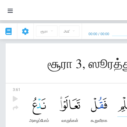
சூரா
Juz'
00:00
/
00:00
சூரா 3, ஸூரத்
3
:
61
அழைப்போம்
வாருங்கள்
கூறுவீராக