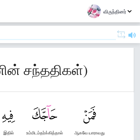
விருந்தினர்
ின் சந்ததிகள்)
இதில்
உம்மிடம்தர்க்கித்தால்
ஆகவே யாராவது