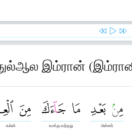
துல்ஆல இம்ரான் (இம்ரான
கல்வி
உமக்கு வந்தது
பின்னர்