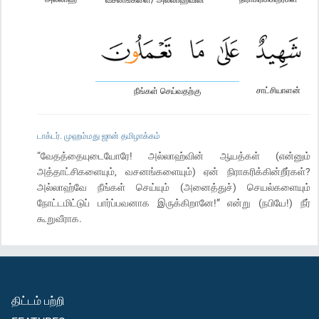
சாட்சியாளன்
நீங்கள் செய்வதற்கு
டாக்டர். முஹம்மது ஜான் தமிழாக்கம்
“வேதத்தையுடையோரே! அல்லாஹ்வின் ஆயத்கள் (என்னும்
அத்தாட்சிகளையும், வசனங்களையும்) ஏன் நிராகரிக்கின்றீர்கள்?
அல்லாஹ்வே நீங்கள் செய்யும் (அனைத்துச்) செயல்களையும்
நோட்டமிட்டுப் பார்ப்பவனாக இருக்கிறானே!” என்று (நபியே!) நீர்
கூறுவீராக.
திட்டம் பற்றி