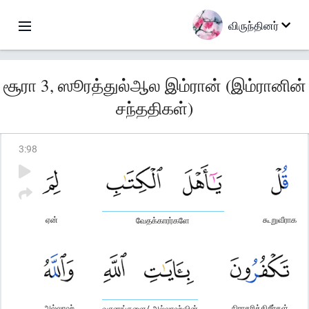
விருந்தினர்
சூரா 3, ஸூரத்துல்ஆல இம்ரான் (இம்ரானின்
சந்ததிகள்)
3
:
98
ஏன்
கூறுவீராக
வேதக்காரர்களே
அல்லாஹ்
நிராகரிக்கிறீர்கள்
வசனங்களை/ அல்லாஹ்வின்