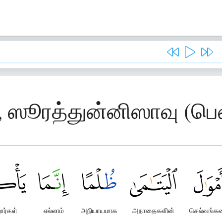
, ஸூரத்துன்னிஸாவு (ப
ார்கள்
எல்லாம்
அநியாயமாக
அநாதைகளின்
செல்வங்க