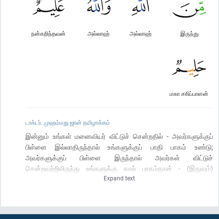
நன்கறிந்தவன்
அல்லாஹ்
அல்லாஹ்
இருந்து
மகா சகிப்பாளன்
டாக்டர். முஹம்மது ஜான் தமிழாக்கம்
இன்னும் உங்கள் மனைவியர் விட்டுச் சென்றதில் - அவர்களுக்குப்
பிள்ளை இல்லாதிருந்தால் உங்களுக்குப் பாதி பாகம் உண்டு;
அவர்களுக்குப் பிள்ளை இருந்தால் அவர்கள் விட்டுச்
சென்றவற்றிலிருந்து உங்களுக்கு கால் பாகம்தான் - (இதுவும்)
Expand text
அவர்கள் செய்திருக்கிற மரண சாஸனத்தையும், கடனையும்
நிறைவேற்றிய பின்னர்தான் - தவிர உங்களுக்குப்
பிள்ளையில்லாதிருப்பின் நீங்கள் விட்டுச் சென்றதிலிருந்து
அவர்களுக்குக் கால் பாகம்தான்; உங்களுக்குப் பிள்ளை இருந்தால்,