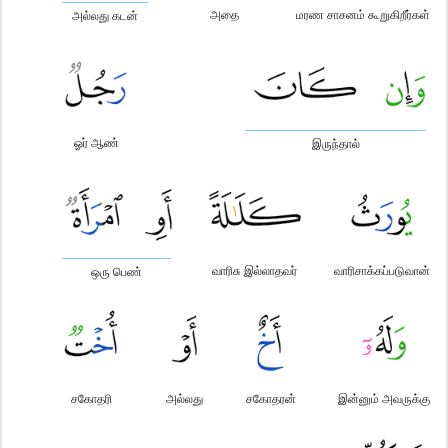
அதை
மரண சாசனம் கூறுகிறீர்கள்
அல்லது கடன்
ஓர் ஆண்
இருந்தால்
வாரிசு இல்லாதவர்
வாரிசாக்கப்படுவான்
ஒரு பெண்
சகோதரி
அல்லது
சகோதரன்
இன்னும் அவருக்கு