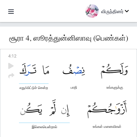
விருந்தினர்
சூரா 4, ஸூரத்துன்னிஸாவு (பெண்கள்)
4
:
12
பாதி
உங்களுக்கு
எது/விட்டுச் சென்ற
உங்கள் மனைவிகள்
இல்லையென்றால்