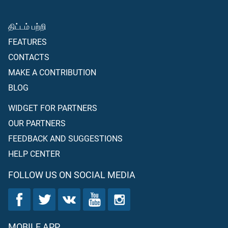
அப்போது அவர்களுக்கு நீங்கள் விட்டுச் சென்றதில் எட்டில் ஒரு
பாகம்தான்; (இதுவும்) நீங்கள் செய்திருக்கும் மரண சாஸனத்தையும்
திட்டம் பற்றி
கடனையும் நிறைவேற்றிய பின்னரேதான்; தந்தை, பாட்டன் போன்ற
முன் வாரிசுகளோ அல்லது பிள்ளை, பேரன் போன்ற பின் வாரிசுகளோ
FEATURES
இல்லாத ஓர் ஆணோ அல்லது பெண்ணோ - இவர்களுக்கு ஒரு
CONTACTS
சகோதரனோ அல்லது சகோதரியோ இருந்தால் - அவர்கள்
ஒவ்வொருவருக்கும் ஆறில் ஒரு பாகம் உண்டு; ஆனால் இதற்கு
MAKE A CONTRIBUTION
அதிகமாக இருந்தால் அவர்கள் மூன்றில் ஒரு பாகத்தில் சமமாகப்
BLOG
பங்கிட்டுக் கொள்ளவேண்டும் - (இதுவும்) அவர்களின் மரண
சாஸனமும் கடனும் நிறைவேற்றிய பின்னர்தான்; ஆனால் (மரண
WIDGET FOR PARTNERS
சாஸனத்தைக் கொண்டு வாரிசுகள்) எவருக்கும் நஷ்டம் ஏற்படக்
OUR PARTNERS
கூடாது (இது) அல்லாஹ்வினால் விதிக்கப்பட்டதாகும்; இன்னும்
FEEDBACK AND SUGGESTIONS
அல்லாஹ் (யாவற்றையும்) நன்கறிந்தவனாகவும், மிக்க
பொறுமையுடையோனுமாகவும் இருக்கின்றான்.
HELP CENTER
FOLLOW US ON SOCIAL MEDIA
MOBILE APP