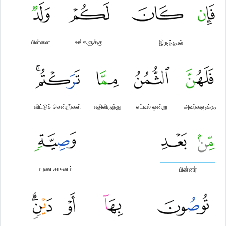
பிள்ளை
உங்களுக்கு
இருந்தால்
விட்டுச் சென்றீர்கள்
எதிலிருந்து
எட்டில் ஒன்று
அவர்களுக்கு
மரண சாசனம்
பின்னர்