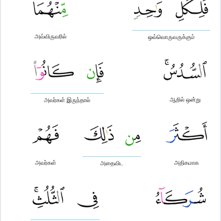
அவ்விருவரில்
ஒவ்வொருவருக்கும்
ஆறில் ஒன்று
அவர்கள் இருந்தால்
அவர்கள்
அதிகமாக
அதைவிட