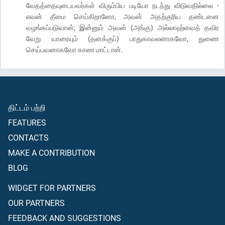
வேதத்தையுடையவர்கள் விரும்பிய படியோ நடந்து விடுவதில்லை -
எவன் தீமை செய்கிறானோ, அவன் அதற்குரிய தண்டனை
வழங்கப்படுவான்; இன்னும் அவன் (அங்கு) அல்லாஹ்வைத் தவிர
வேறு யாரையும் (தனக்குப்) பாதுகாவலனாகவோ, துணை
செய்பவனாகவோ காண மாட்டான்.
திட்டம் பற்றி
FEATURES
CONTACTS
MAKE A CONTRIBUTION
BLOG
WIDGET FOR PARTNERS
OUR PARTNERS
FEEDBACK AND SUGGESTIONS