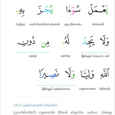
அதற்கு
கூலி கொடுக்கப்படுவான்
ஒரு தீமையை
செய்வான்
தனக்கு
அன்றி
இன்னும் பெறமாட்டான்
பாதுகாவலரை
அல்லாஹ்
இன்னும் உதவியாளரை
டாக்டர். முஹம்மது ஜான் தமிழாக்கம்
(முஃமின்களே!) மறுமையில் நீங்கள் விரும்பிய படியோ, அல்லது