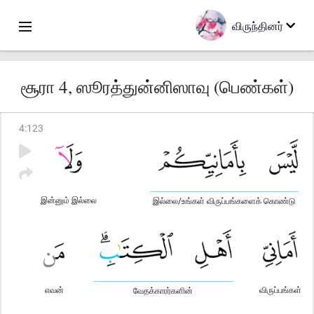
விருந்தினர்
சூரா 4, ஸூரத்துன்னிஸாவு (பெண்கள்)
4
:
123
இன்னும் இல்லை
இல்லை/உங்கள் விருப்பங்களைக் கொண்டு
எவன்
விருப்பங்கள்
வேதக்காரர்களின்