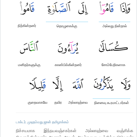
நிற்கின்றனர்
தொழுகைக்கு
அல்லது நின்றால்
மனிதர்களுக்கு
காண்பிக்கின்றனர்
சோம்பேறிகளாக
குறைவாகவே
தவிர
அல்லாஹ்வை
நினைவு கூரமாட்டார்கள்
டாக்டர். முஹம்மது ஜான் தமிழாக்கம்
நிச்சயமாக இந்நயவஞ்சகர்கள் அல்லாஹ்வை வஞ்சிக்க