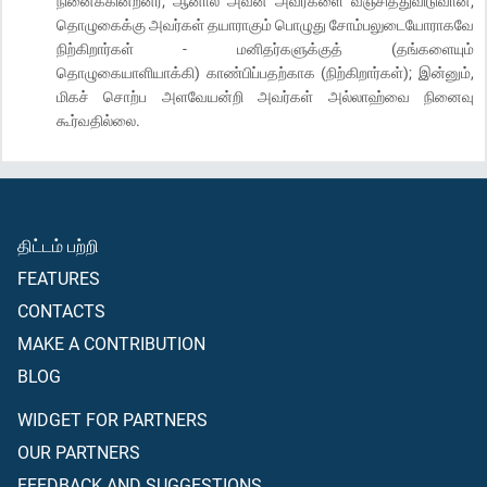
நினைக்கின்றனர்; ஆனால் அவன் அவர்களை வஞ்சித்துவிடுவான்;
தொழுகைக்கு அவர்கள் தயாராகும் பொழுது சோம்பலுடையோராகவே
நிற்கிறார்கள் - மனிதர்களுக்குத் (தங்களையும்
தொழுகையாளியாக்கி) காண்பிப்பதற்காக (நிற்கிறார்கள்); இன்னும்,
மிகச் சொற்ப அளவேயன்றி அவர்கள் அல்லாஹ்வை நினைவு
கூர்வதில்லை.
திட்டம் பற்றி
FEATURES
CONTACTS
MAKE A CONTRIBUTION
BLOG
WIDGET FOR PARTNERS
OUR PARTNERS
FEEDBACK AND SUGGESTIONS