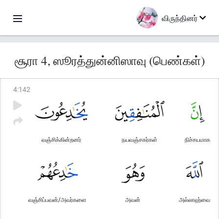
விருந்தினர்
சூரா 4, ஸூரத்துன்னிஸாவு (பெண்கள்)
4
:
142
வஞ்சிக்கின்றனர்
நயவஞ்சகர்கள்
நிச்சயமாக
வஞ்சிப்பவன்/அவர்களை
அவன்
அல்லாஹ்வை