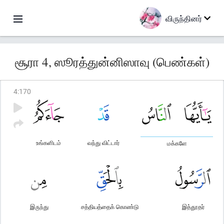
விருந்தினர்
சூரா 4, ஸூரத்துன்னிஸாவு (பெண்கள்)
4
:
170
உங்களிடம்
வந்து விட்டார்
மக்களே
இருந்து
சத்தியத்தைக் கொண்டு
இத்தூதர்