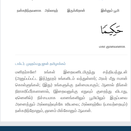
நன்கறிந்தவனாக
அல்லாஹ்
இருக்கிறான்
இன்னும் பூமி
மகா ஞானவானாக
டாக்டர். முஹம்மது ஜான் தமிழாக்கம்
மனிதர்களே! உங்கள் இறைவனிடமிருந்து சத்தியத்துடன்
(அனுப்பப்பட்ட இத்)தூதர் உங்களிடம் வந்துள்ளார்; அவர் மீது ஈமான்
கொள்ளுங்கள்; (இது) உங்களுக்கு நன்மையாகும்; ஆனால் நீங்கள்
நிராகரிப்பீர்களானால், (இறைவனுக்கு எதுவும் குறைந்து விடாது,
ஏனெனில்) நிச்சயமாக வானங்களிலும் பூமியிலும் இருப்பவை
அனைத்தும் அல்லாஹ்வுக்கே உரியவை; அல்லாஹ்வே (யாவற்றையும்)
நன்கறிந்தோனும், ஞானம் மிக்கோனும் ஆவான்.