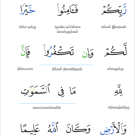
மிக்க நன்று
ஆகவே நம்பிக்கை
உங்கள் இறைவன்
கொள்ளுங்கள்
நிச்சயமாக
உங்களுக்கு
நீங்கள் நிராகரித்தால்
அல்லாஹ்விற்கு
எவை/வானங்களில்