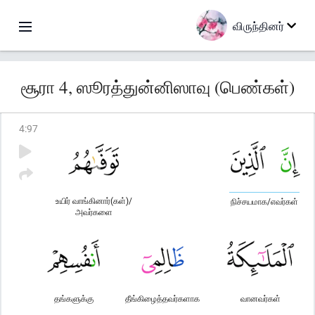
விருந்தினர்
சூரா 4, ஸூரத்துன்னிஸாவு (பெண்கள்)
4
:
97
உயிர் வாங்கினார்(கள்)/
நிச்சயமாக/எவர்கள்
அவர்களை
தங்களுக்கு
தீங்கிழைத்தவர்களாக
வானவர்கள்