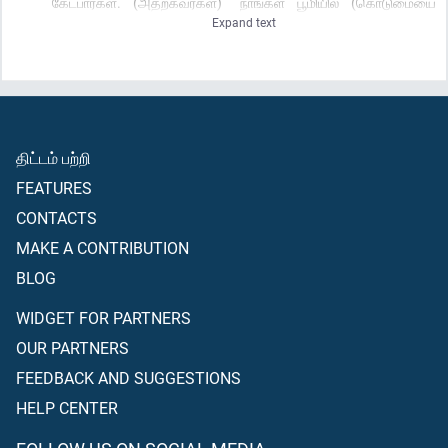
கேட்பார்கள். (அதற்கவர்கள்) “நாங்கள் பூமியில் (கொடுமையை
Expand text
எதிர்க்க முடியா) பலஹீனர்களாக இருந்தோம்” என்று கூறுவார்கள்.
அல்லாஹ்வின் பூமி விசாலமானதாக இல்லையா? அதில் (ஹிஜ்ரத்
செய்து) நீங்கள் நாடு கடந்து போயிருக்கக்கூடாதா?” என
(மலக்குகள்) கேட்பார்கள்; எனவே இத்தகையோர் ஒதுங்குமிடம் நரகம்
தான்; சென்றடையும் இடங்களில் அது மிகக் கெட்டதாகும்.
திட்டம் பற்றி
FEATURES
CONTACTS
MAKE A CONTRIBUTION
BLOG
WIDGET FOR PARTNERS
OUR PARTNERS
FEEDBACK AND SUGGESTIONS
HELP CENTER