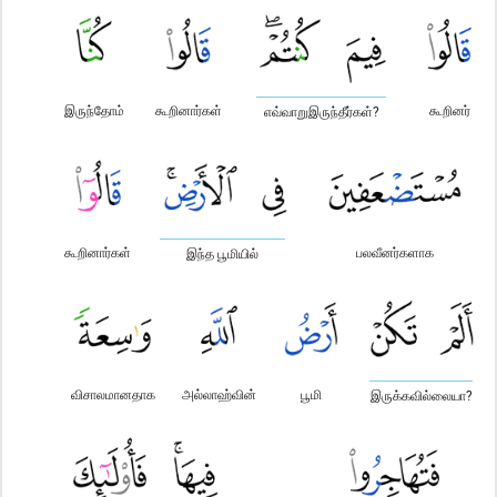
இருந்தோம்
கூறினார்கள்
கூறினர்
எவ்வாறுஇருந்தீர்கள்?
கூறினார்கள்
பலவீனர்களாக
இந்த பூமியில்
விசாலமானதாக
அல்லாஹ்வின்
பூமி
இருக்கவில்லையா?