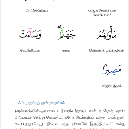
ஹிஜ்ரா சென்றிருக்க
அதில்/இவர்கள்
வேண்டாமா?
கெட்டுவிட்டது
நரகம்
இவர்களின் ஒதுங்குமிடம்
மீளுமிடத்தால்
டாக்டர். முஹம்மது ஜான் தமிழாக்கம்
(அல்லாஹ்வின்ஆணையை நிறைவேற்றாது) எவர் தமக்குத் தாமே
அநியாயம் செய்து கொண்டார்களோ அவர்களின் உயிரை மலக்குகள்
கைப்பற்றும்போது “நீங்கள் எந்த நிலையில் இருந்தீர்கள்?” என்று