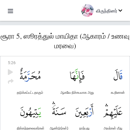
விருந்தினர்
சூரா 5, ஸூரத்துல் மாயிதா (ஆகாரம் / உணவு
மரவை)
5
:
26
தடுக்கப்பட்டதாகும்
ஆகவே நிச்சயமாக அது
கூறினான்
திக்கற்றலைவார்கள்
ஆண்டு(கள்)
நாற்பது
அவர்கள் மீது