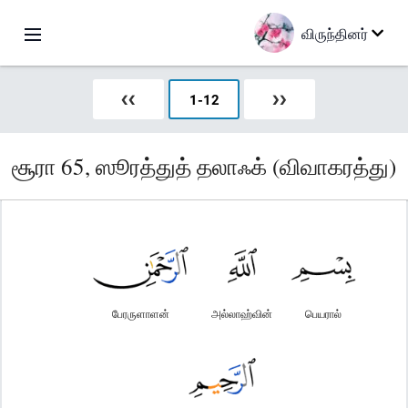
விருந்தினர்
❮❮
1
-
12
❯❯
சூரா 65, ஸூரத்துத் தலாஃக் (விவாகரத்து)
பேரருளாளன்
அல்லாஹ்வின்
பெயரால்