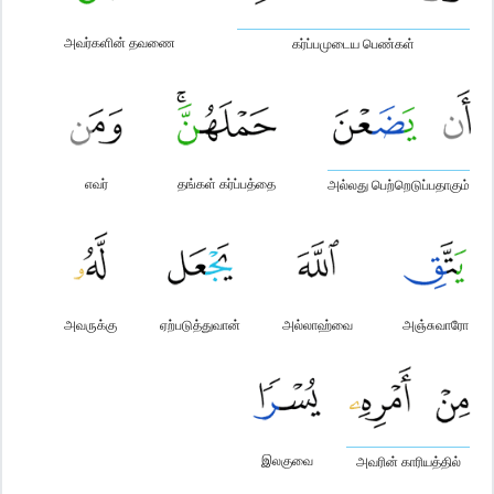
அவர்களின் தவணை
கர்ப்பமுடைய பெண்கள்
எவர்
தங்கள் கர்ப்பத்தை
அல்லது பெற்றெடுப்பதாகும்
அவருக்கு
ஏற்படுத்துவான்
அல்லாஹ்வை
அஞ்சுவாரோ
இலகுவை
அவரின் காரியத்தில்