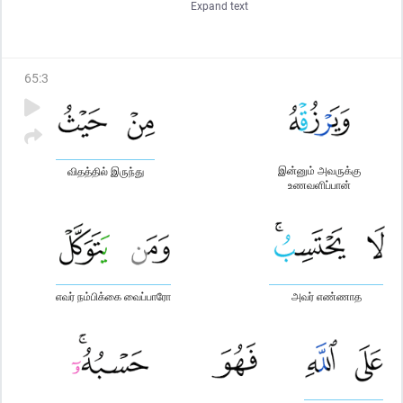
Expand text
சாட்சியாக வைத்துக் கொள்ளுங்கள்; மேலும், சாட்சியத்தை
அல்லாஹ்வுக்காக (நேர்மையாக) நிலைப்படுத்துங்கள்;
அல்லாஹ்வையும், மறுமை நாளையும் விசுவாசம்
கொண்டிருப்போருக்கு இந்த நற்போதனை செய்யப்படுகிறது - தவிர,
65
:
3
எவர் அல்லாஹ்வுக்கு அஞ்சி நடக்கின்றாரோ, அவருக்கு அவன் (தக்க
ஒரு) வழியை உண்டாக்குவான்.
இன்னும் அவருக்கு
விதத்தில் இருந்து
உணவளிப்பான்
எவர் நம்பிக்கை வைப்பாரோ
அவர் எண்ணாத