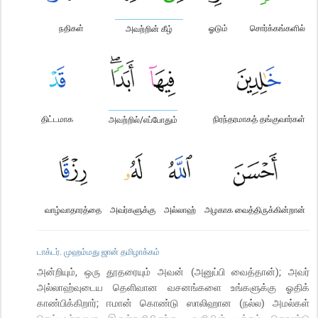
நதிகள்
ஓடும்
சொர்க்கங்களில்
அவற்றின் கீழ்
திட்டமாக
நிரந்தரமாகத் தங்குவார்கள்
அவற்றில்/எப்போதும்
வாழ்வாதாரத்தை
அவர்களுக்கு
அல்லாஹ்
அழகாக வைத்திருக்கின்றான்
டாக்டர். முஹம்மது ஜான் தமிழாக்கம்
அன்றியும், ஒரு தூதரையும் அவன் (அனுப்பி வைத்தான்); அவர்
அல்லாஹ்வுடைய தெளிவான வசனங்களை உங்களுக்கு ஓதிக்
காண்பிக்கிறார்; ஈமான் கொண்டு ஸாலிஹான (நல்ல) அமல்கள்