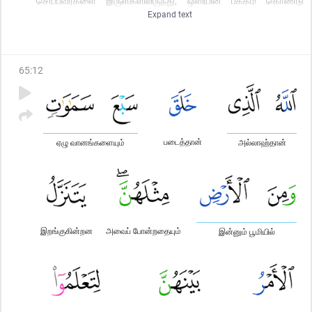
செய்பவர்களை இருள்களிலிருந்து, ஒளியின் பக்கம் கொண்டு
Expand text
வருவதற்காக; மேலும் எவர் அல்லாஹ்வின் மீது ஈமான் கொண்டு
ஸாலிஹான (நல்ல) அமல் செய்கின்றாரோ அவரை அல்லாஹ் சுவனச்
சோலைகளில் பிரவேசிக்கச் செய்கிறான் - அவற்றின் கீழே ஆறுகள்
ஓடிக் கொண்டிருக்கின்றன. அவற்றில் அவர்கள் என்றென்றும்
65
:
12
இருப்பார்கள்; அல்லாஹ் அவர்களுக்குத் திடமாக உணவை
அழகாக்கினான்.
படைத்தான்
ஏழு வானங்களையும்
அல்லாஹ்தான்
இறங்குகின்றன
அவைப் போன்றதையும்
இன்னும் பூமியில்