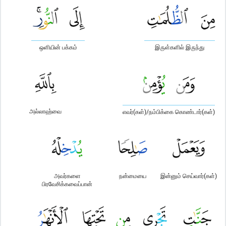
ஒளியின் பக்கம்
இருள்களில் இருந்து
அல்லாஹ்வை
எவர்(கள்)/நம்பிக்கை கொண்டார்(கள்)
அவர்களை
நன்மையை
இன்னும் செய்வார்(கள்)
பிரவேசிக்கவைப்பான்