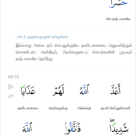
மிக நஷ்டமாகவே
டாக்டர். முஹம்மது ஜான் தமிழாக்கம்
இவ்வாறு அவை தம் செயலுக்குரிய தண்டனையை அனுபவித்துக்
கொண்டன; அன்றியும், அவர்களுடைய செயல்களின் முடிவும்
நஷ்டமாகவே ஆயிற்று.
65
:
10
தண்டனையை
அவர்களுக்கு
அல்லாஹ்
தயார் செய்துள்ளான்