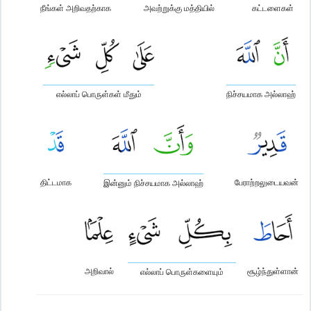
நீங்கள் அறிவதற்காக
அவற்றுக்கு மத்தியில்
கட்டளைகள்
எல்லாப் பொருள்கள் மீதும்
நிச்சயமாக அல்லாஹ்
திட்டமாக
பேராற்றலுடையவன்
இன்னும் நிச்சயமாக அல்லாஹ்
அறிவால்
சூழ்ந்துள்ளான்
எல்லாப் பொருள்களையும்