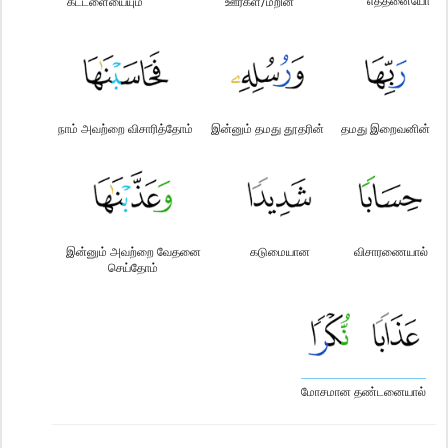
எத்தனையோ
கட்டளையையும்
ஊர்கள்/மீறின
நாம் அவற்றை விசாரித்தோம்
இன்னும் தமது தூதரின்
தமது இறைவனின்
இன்னும் அவற்றை வேதனை
கடுமையான
விசாரணையால்
செய்தோம்
மோசமான தண்டனையால்