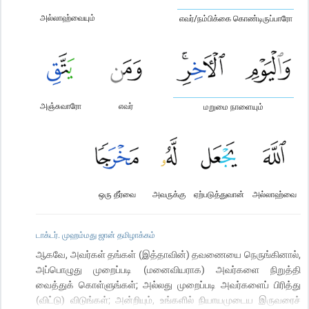
அல்லாஹ்வையும்
எவர்/நம்பிக்கை கொண்டிருப்பாரோ
அஞ்சுவாரோ
எவர்
மறுமை நாளையும்
ஒரு தீர்வை
அவருக்கு
ஏற்படுத்துவான்
அல்லாஹ்வை
டாக்டர். முஹம்மது ஜான் தமிழாக்கம்
ஆகவே, அவர்கள் தங்கள் (இத்தாவின்) தவணையை நெருங்கினால்,
அப்பொழுது முறைப்படி (மனைவியராக) அவர்களை நிறுத்தி
வைத்துக் கொள்ளுங்கள்; அல்லது முறைப்படி அவர்களைப் பிரித்து
(விட்டு) விடுங்கள்; அன்றியும், உங்களில் நியாயமுடைய இருவரைச்