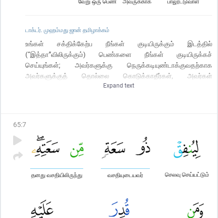
வேறு ஒரு பெண்
அவருக்காக
பாலூட்டுவாள்
டாக்டர். முஹம்மது ஜான் தமிழாக்கம்
உங்கள் சக்திக்கேற்ப நீங்கள் குடியிருக்கும் இடத்தில்
(“இத்தா”விலிருக்கும்) பெண்களை நீங்கள் குடியிருக்கச்
செய்யுங்கள்; அவர்களுக்கு நெருக்கடியுண்டாக்குவதற்காக
அவர்களுக்குத் தொல்லை கொடுக்காதீர்கள், அவர்கள்
Expand text
கர்ப்பமுடையவர்களாக இருந்தால், அவர்கள் பிரசவிக்கும் வரை,
அவர்களுக்காகச் செலவு செய்யுங்கள்; அன்றியும் அவர்கள்
உங்களுக்காக (உங்கள் குழந்தைகளுக்குப்) பாலூட்டினால், அதற்கான
கூலியை அவர்களுக்குக் கொடுத்து விடுங்கள். (இதைப் பற்றி)
65
:
7
உங்களுக்குள் நேர்மையாகப் பேசி முடிவு செய்து கொள்ளுங்கள்;
ஆனால் (இது பற்றி) உங்களுக்குள் சிரமம் ஏற்பட்டால்
(அக்குழந்தைக்கு) மற்றொருத்தி பால் கொடுக்கலாம்.
செலவு செய்யட்டும்
தனது வசதியிலிருந்து
வசதியுடையவர்