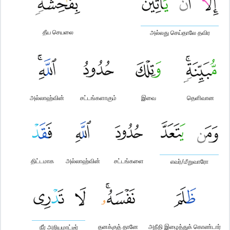
தீய செயலை
அல்லது செய்தாலே தவிர
அல்லாஹ்வின்
சட்டங்களாகும்
இவை
தெளிவான
திட்டமாக
அல்லாஹ்வின்
சட்டங்களை
எவர்/மீறுவாரோ
தனக்குத் தானே
அநீதி இழைத்துக் கொண்டார்
நீர் அறியமாட்டீர்