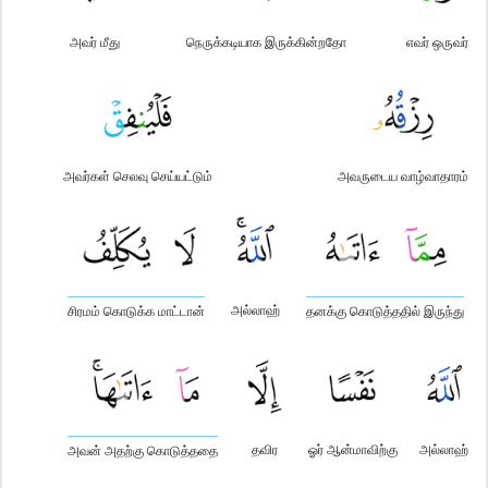
அவர் மீது
நெருக்கடியாக இருக்கின்றதோ
எவர் ஒருவர்
அவர்கள் செலவு செய்யட்டும்
அவருடைய வாழ்வாதாரம்
அல்லாஹ்
சிரமம் கொடுக்க மாட்டான்
தனக்கு கொடுத்ததில் இருந்து
தவிர
ஓர் ஆன்மாவிற்கு
அல்லாஹ்
அவன் அதற்கு கொடுத்ததை