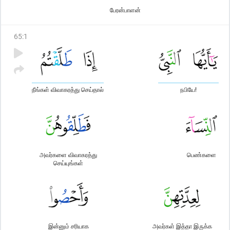
பேரன்பாளன்
65
:
1
நீங்கள் விவாகரத்து செய்தால்
நபியே!
அவர்களை விவாகரத்து
பெண்களை
செய்யுங்கள்
இன்னும் சரியாக
அவர்கள் இத்தா இருக்க