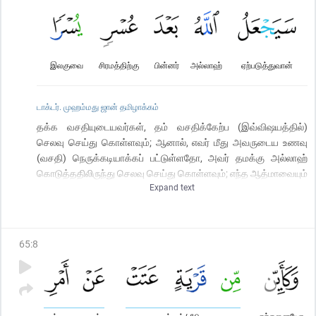
இலகுவை
சிரமத்திற்கு
பின்னர்
அல்லாஹ்
ஏற்படுத்துவான்
டாக்டர். முஹம்மது ஜான் தமிழாக்கம்
தக்க வசதியுடையவர்கள், தம் வசதிக்கேற்ப (இவ்விஷயத்தில்)
செலவு செய்து கொள்ளவும்; ஆனால், எவர் மீது அவருடைய உணவு
(வசதி) நெருக்கடியாக்கப் பட்டுள்ளதோ, அவர் தமக்கு அல்லாஹ்
கொடுத்ததிலிருந்து செலவு செய்து கொள்ளவும்; எந்த ஆத்மாவையும்
Expand text
அல்லாஹ் அதற்குக் கொடுத்திருப்பதேயல்லாமல் (மிகையாக செலவு
செய்யும் படி) சிரமப்படுத்த மாட்டான்; கஷ்டத்திற்குப் பின்னர்,
அல்லாஹ் அதி சீக்கிரத்தில் இலகுவை (சுகத்தை)
உண்டாக்கியருள்வான்.
65
:
8