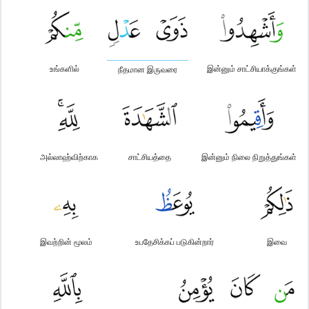
உங்களில்
இன்னும் சாட்சியாக்குங்கள்
நீதமான இருவரை
அல்லாஹ்விற்காக
சாட்சியத்தை
இன்னும் நிலை நிறுத்துங்கள்
இவற்றின் மூலம்
உபதேசிக்கப் படுகின்றார்
இவை