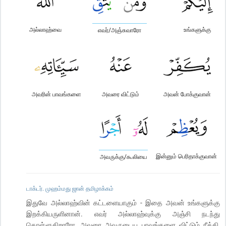
அல்லாஹ்வை
உங்களுக்கு
எவர்/அஞ்சுவாரோ
அவரின் பாவங்களை
அவரை விட்டும்
அவன் போக்குவான்
இன்னும் பெரிதாக்குவான்
அவருக்கு/கூலியை
டாக்டர். முஹம்மது ஜான் தமிழாக்கம்
இதுவே அல்லாஹ்வின் கட்டளையாகும் - இதை அவன் உங்களுக்கு
இறக்கியருளினான். எவர் அல்லாஹ்வுக்கு அஞ்சி நடந்து
கொள்ளுகிறாரோ, அவரை அவருடைய பாவங்களை விட்டும் நீக்கி,