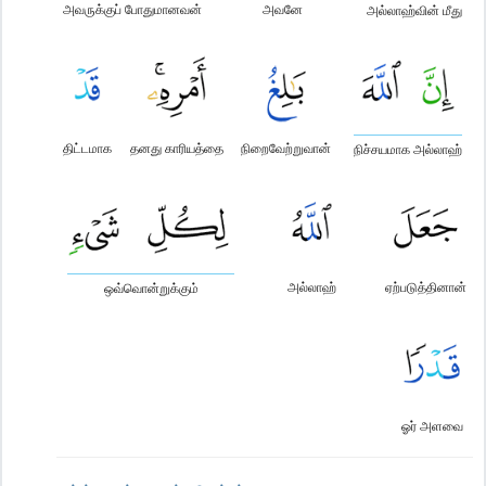
அவருக்குப் போதுமானவன்
அவனே
அல்லாஹ்வின் மீது
திட்டமாக
தனது காரியத்தை
நிறைவேற்றுவான்
நிச்சயமாக அல்லாஹ்
அல்லாஹ்
ஏற்படுத்தினான்
ஒவ்வொன்றுக்கும்
ஓர் அளவை