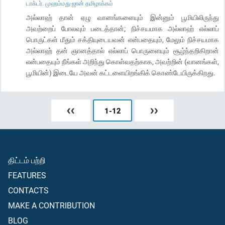
டாக்டர். முஹம்மது ஜான் தமிழாக்கம்
அல்லாஹ் தான் ஏழு வானங்களையும் இன்னும் பூமியிலிருந்து
அவற்றைப் போலவும் படைத்தான்; நிச்சயமாக அல்லாஹ் எல்லாப்
பொருட்கள் மீதும் சக்தியுடையவன் என்பதையும், மேலும் நிச்சயமாக
அல்லாஹ் தன் ஞானத்தால் எல்லாப் பொருளையும் சூழ்ந்தறிகிறான்
என்பதையும் நீங்கள் அறிந்து கொள்வதற்காக, அவற்றின் (வானங்கள்,
பூமியின்) இடையே அவன் கட்டளையிறங்கிக் கொண்டேயிருக்கிறது.
❮❮
1
-
12
❯❯
திட்டம் பற்றி
FEATURES
CONTACTS
MAKE A CONTRIBUTION
BLOG