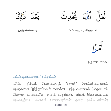
இதற்குப் பின்னர்
அல்லாஹ் ஏற்படுத்தலாம்
ஒரு காரியத்தை
டாக்டர். முஹம்மது ஜான் தமிழாக்கம்
நபியே! நீங்கள் பெண்களைத் “தலாக்” சொல்வீர்களானால்
அவர்களின் “இத்தா”வைக் கணக்கிட ஏற்ற வகையில் (மாதவிடாய்
அல்லாத காலங்களில்) தலாக் கூறுங்கள். உங்கள் இறைவனாகிய
அல்லாஹ்வை அஞ்சிக் கொள்ளுங்கள்; தவிர, (அப்பெண்கள்)
Expand text
பகிரங்கமான மானக்கேடான (காரியத்)தைச் செய்தாலன்றி
அவர்களை அவர்களின் வீடுகளிலிருந்து நீங்கள் வெளியேற்றாதீர்கள்;