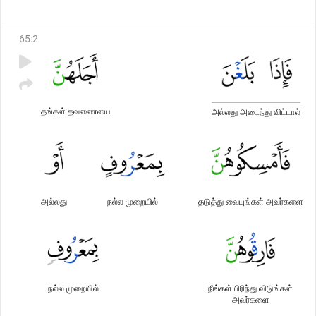
அவர்களும் வெளியேறலாகாது; இவை அல்லாஹ் (விதிக்கும்)
வரம்புகள் எவர் அல்லாஹ்வின் வரம்புகளை மீறுகிறாரோ, அவர்
65
:
2
திடமாகத் தமக்குத் தாமே அநியாயம் செய்து கொள்கிறார்;
(ஏனெனில், கூடி வாழ்வதற்காக) இதன் பின்னரும் அல்லாஹ் ஏதாவது
ஒரு வழியை உண்டாக்கலாம் என்பதை அறியமாட்டீர்.
தங்கள் தவணையை
அல்லது அடைந்து விட்டால்
அல்லது
நல்ல முறையில்
தடுத்து வையுங்கள் அவர்களை
நல்ல முறையில்
நீங்கள் பிரிந்து விடுங்கள்
அவர்களை