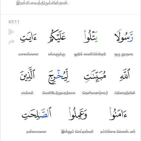
இறக்கி வைத்திருக்கின்றான்.
65
:
11
வசனங்களை
உங்களுக்கு
ஓதிக் காண்பிக்கிறார்
ஒரு தூதரை
எவர்கள்
வெளியேற்றுவதற்காக
தெளிவான(வை)
அல்லாஹ்வின்
நன்மைகளை
இன்னும் செய்தார்கள்
நம்பிக்கை கொண்டனர்