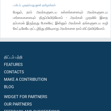
டாக்டர். முஹம்மது ஜான் தமிழாக்கம்
மேலும், நாம் அவர்களுடைய உள்ளங்களையும் அவர்களுடைய
பார்வைகளையும் திருப்பிவிடுவோம் - அவர்கள் முதலில் இதை
நம்பாமல் இருந்தது போலவே; இன்னும் அவர்கள் தங்களுடைய வழி
கேட்டிலேயே தட்டழிந்து திரியுமாறு அவர்களை நாம் விட்டுவிடுவோம்.
திட்டம் பற்றி
FEATURES
CONTACTS
MAKE A CONTRIBUTION
BLOG
WIDGET FOR PARTNERS
OUR PARTNERS