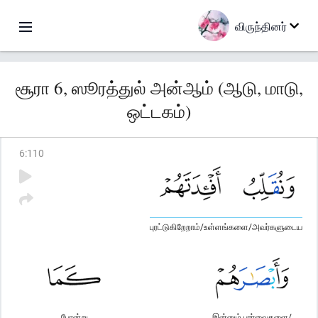
விருந்தினர்
சூரா 6, ஸூரத்துல் அன்ஆம் (ஆடு, மாடு,
ஒட்டகம்)
6
:
110
புரட்டுகிறேறாம்/உள்ளங்களை/அவர்களுடைய
போன்று
இன்னும் பார்வைகளை/