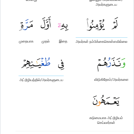
அவர்களுடைய
முறையாக
முதல்
இதை
அவர்கள் நம்பிக்கைகொள்ளவில்லை
விடுகிறோம்/அவர்களை
அட்டூழியத்தில்/அவர்களுடைய
கடுமையாக அட்டூழியம்
செய்வார்கள்