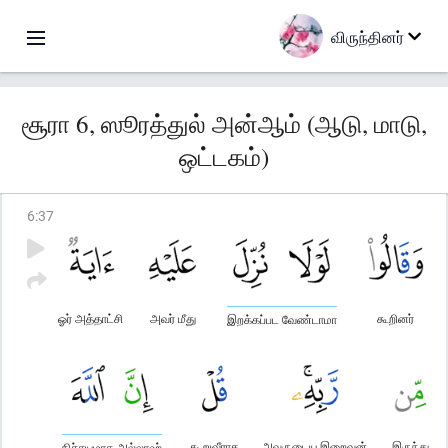
விருந்தினர்
சூரா 6, ஸூரத்துல் அன்ஆம் (ஆடு, மாடு,
ஒட்டகம்)
6
:
37
ஓர் அத்தாட்சி
அவர் மீது
கூறினர்
இறக்கப்பட வேண்டாமா
கூறுவீராக
அவருடைய இறைவன்
இருந்து
நிச்சயமாக அல்லாஹ்