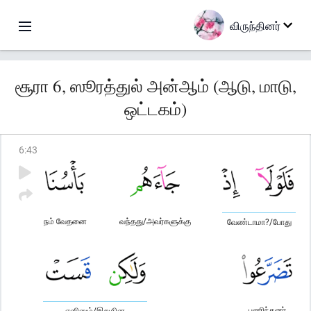
விருந்தினர்
சூரா 6, ஸூரத்துல் அன்ஆம் (ஆடு, மாடு,
ஒட்டகம்)
6
:
43
நம் வேதனை
வந்தது/அவர்களுக்கு
வேண்டாமா?/போது
பணிந்தனர்
எனினும்/இறுகின