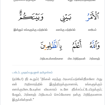
இன்னும் உங்களுக்கு மத்தியில்
எனக்கு மத்தியில்
காரியம்
அநியாயக்காரர்களை
மிக அறிந்தவன்
அல்லாஹ்
டாக்டர். முஹம்மது ஜான் தமிழாக்கம்
(நபியே!) நீர் கூறும்| “நீங்கள் எதற்கு அவசரப்படுகின்றீர்களோ அது
என் அதிகாரத்தில் இருந்திருக்குமானால், உங்களுக்கும்
எனக்குமிடையேயுள்ள விவகாரம் உடனே தீர்க்கப்பட்டேயிருக்கும்;
மேலும், அல்லாஹ் அநியாயம் செய்வோரை நன்கு அறிந்தவனாக
இருக்கின்றான்.”