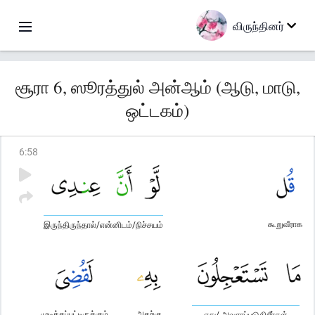
விருந்தினர்
சூரா 6, ஸூரத்துல் அன்ஆம் (ஆடு, மாடு,
ஒட்டகம்)
6
:
58
கூறுவீராக
இருந்திருந்தால்/என்னிடம்/நிச்சயம்
முடிக்கப்பட்டிருக்கும்
அதற்கு
எது/ அவசரப்படுகிறீர்கள்