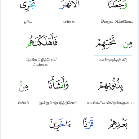
ஓடும்
நதிகளை
இன்னும் ஆக்கினோம்
ஆகவே அழித்தோம்/
அவர்களுக்குக் கீழ்
அவர்களை
பின்னர்
இன்னும் ஏற்படுத்தினோம்
பாவங்களினால்/அவர்களுடைய