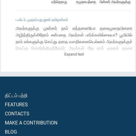
மற்றெறாரு
சமுதாயத்தை
பின்னர் அவர்களுக்கு
டாக்டர். முஹம்மது ஜான் தமிழாக்கம்
அவர்களுக்கு முன்னர் நாம் எத்தனையோ தலைமுறையினரை
அழித்திருக்கிறோம் என்பதை அவர்கள் பார்க்கவில்லையா? பூமியில்
நாம் உங்களுக்கு செய்து தராத வசதிகளையெல்லாம் அவர்களுக்குச்
செய்து கொடுத்திருந்தோம்; அவர்கள் மீது நாம் வானம் தாரை
Expand text
தாரையாக மழை பெய்யுமாறு செய்து, அவர்களுக்குக் கீழே ஆறுகள்
செழித்தோடும்படிச் செய்தோம்; பிறகு அவர்களின் பாவங்களின்
காரணத்தால் அவர்களை அழித்து விட்டோம்; அவர்களுக்குப் பின்
வேறு தலைமுறைகளை உண்டாக்கினோம்.
திட்டம் பற்றி
FEATURES
CONTACTS
MAKE A CONTRIBUTION
BLOG