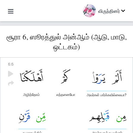
விருந்தினர்
சூரா 6, ஸூரத்துல் அன்ஆம் (ஆடு, மாடு,
ஒட்டகம்)
6
:
6
அழித்தோம்
எத்தனையோ
அவர்கள் பார்க்கவில்லையா?
சமுதாயத்தில்
அவர்களுக்குமுன்னர்