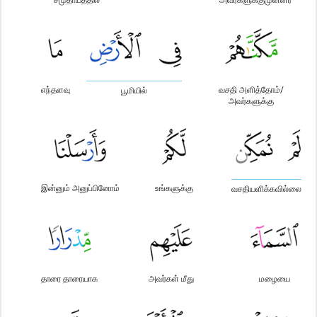
எந்தளவு
வசதி அளித்தோம்/
பூமியில்
அவர்களுக்கு
இன்னும் அனுப்பினோம்
உங்களுக்கு
வசதியளிக்கவில்லை
தாரை தாரையாக
அவர்கள் மீது
மழையை