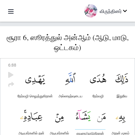
விருந்தினர்
சூரா 6, ஸூரத்துல் அன்ஆம் (ஆடு, மாடு,
ஒட்டகம்)
6
:
88
நேர்வழி செலுத்துகிறான்
அல்லாஹ்வுடைய
நேர்வழி
இதுவே
அடியார்களில் தன்
அடியார்களில்
அதன் மூலம்
எவரை/நாடுகிறான்