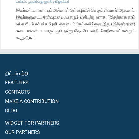
டாக்டர். முஹம்மது ஜான் தமிழாக்கம்
இவர்கள் யாவரையும் அல்லாஹ் நேர்வழியில் செலுத்தினான்; ஆதலால்,
இவர்களுடைய நேர்வழியையே நீரும் பின்பற்றுவீராக; “இதற்காக நாம்
உங்களிடம் எவ்வித பிரதிபலனையும் கேட்கவில்லை; இது (இக்குர்ஆன்)
உலக மக்கள் யாவருக்கும் நல்லுபதேசமேயன்றி வேறில்லை” என்றுங்
கூறுவீராக.
திட்டம் பற்றி
FEATURES
CONTACTS
MAKE A CONTRIBUTION
BLOG
WIDGET FOR PARTNERS
OUR PARTNERS