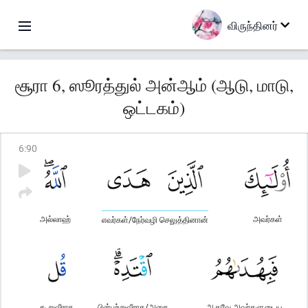
விருந்தினர்
சூரா 6, ஸூரத்துல் அன்ஆம் (ஆடு, மாடு,
ஒட்டகம்)
6
:
90
அல்லாஹ்
அவர்கள்
எவர்கள்/நேர்வழி செலுத்தினான்
கூறுவீராக
பின்பற்றுவீராக/அதை
ஆகவே அவர்களுடைய