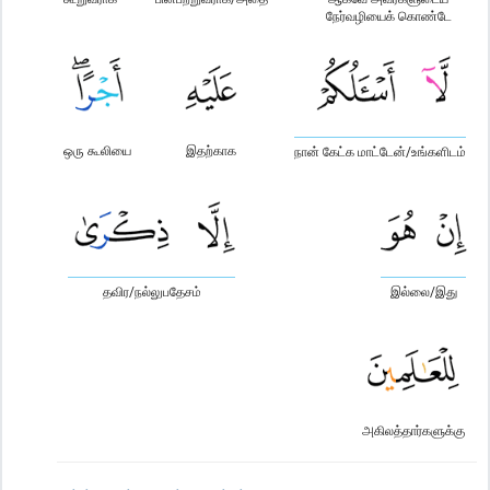
நேர்வழியைக் கொண்டே
ஒரு கூலியை
இதற்காக
நான் கேட்க மாட்டேன்/உங்களிடம்
தவிர/நல்லுபதேசம்
இல்லை/இது
அகிலத்தார்களுக்கு