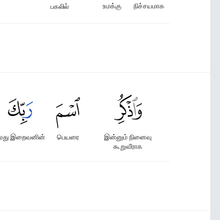
உமக்கு
நிச்சயமாக
பகலில்
மது இறைவனின்
பெயரை
இன்னும் நினைவு
கூறுவீராக