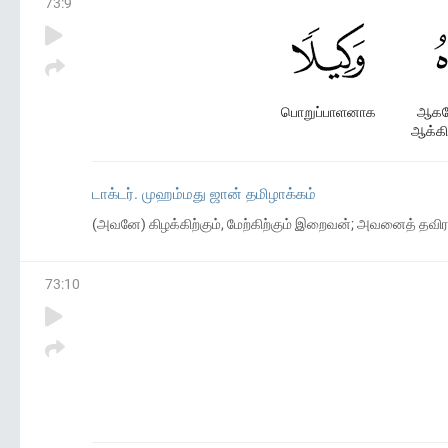
73
:
9
பொறுப்பாளனாக
ஆகவ
ஆக்கி
டாக்டர். முஹம்மது ஜான் தமிழாக்கம்
(அவனே) கிழக்கிற்கும், மேற்கிற்கும் இறைவன்; அவனைத் த
73
:
10