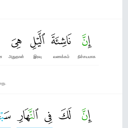
ான
அதுதான்
இரவு
வணக்கம்
நிச்சயமாக
லது.