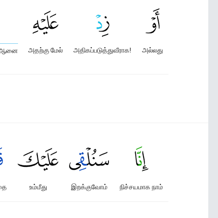
அதற்கு மேல்
அதிகப்படுத்துவீராக!
அல்லது
ுர்ஆனை
தை
உம்மீது
இறக்குவோம்
நிச்சயமாக நாம்