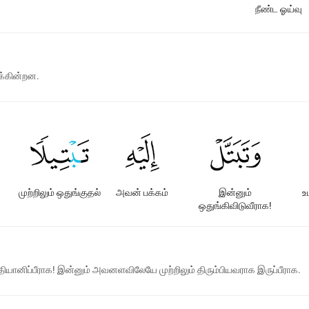
நீண்ட ஓய்வு
க்கின்றன.
முற்றிலும் ஒதுங்குதல்
அவன் பக்கம்
இன்னும்
உ
ஒதுங்கிவிடுவீராக!
யானிப்பீராக! இன்னும் அவனளவிலேயே முற்றிலும் திரும்பியவராக இருப்பீராக.