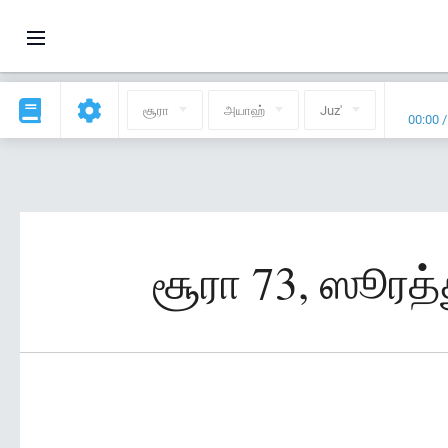
சூரா
அயாஹ்
Juz'
00:00
சூரா 73, ஸூரத்