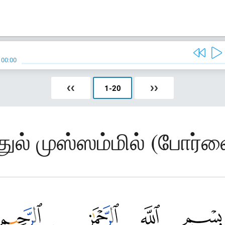
/
00:00
❮❮
1
-
20
❯❯
துல் முஸ்ஸம்மில் (போர்வ