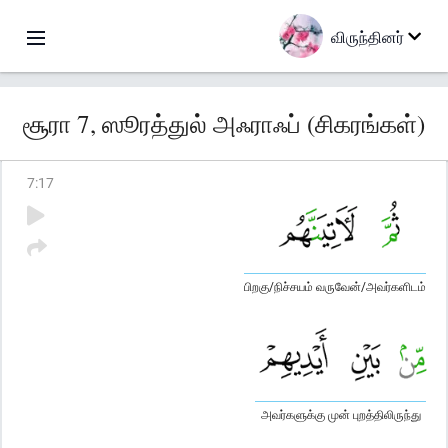
விருந்தினர்
சூரா 7, ஸூரத்துல் அஃராஃப் (சிகரங்கள்)
7
:
17
பிறகு/நிச்சயம் வருவேன்/அவர்களிடம்
அவர்களுக்கு முன் புறத்திலிருந்து