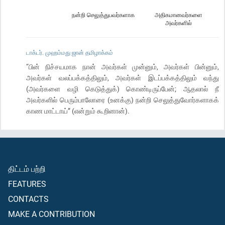
நன்றி செலுத்துபவர்களாக
அதிகமானவர்களை
அவர்களில்
டாக்டர். முஹம்மது ஜான் தமிழாக்கம்
“பின் நிச்சயமாக நான் அவர்கள் முன்னும், அவர்கள் பின்னும்,
அவர்கள் வலப்பக்கத்திலும், அவர்கள் இடப்பக்கத்திலும் வந்து
(அவர்களை வழி கெடுத்துக்) கொண்டிருப்பேன்; ஆதலால் நீ
அவர்களில் பெரும்பாலோரை (உனக்கு) நன்றி செலுத்துவோர்களாகக்
காண மாட்டாய்” (என்றும் கூறினான்).
திட்டம் பற்றி
FEATURES
CONTACTS
MAKE A CONTRIBUTION