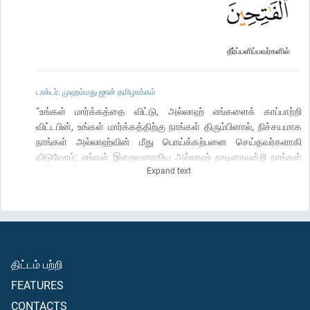
தீர்ப்பளிப்பவர்களில்
டாக்டர். முஹம்மது ஜான் தமிழாக்கம்
“உங்கள் மார்க்கத்தை விட்டு, அல்லாஹ் எங்களைக் காப்பாற்றி
விட்டபின், உங்கள் மார்க்கத்திற்கு நாங்கள் திரும்பினால், நிச்சயமாக
நாங்கள் அல்லாஹ்வின் மீது பொய்க்கற்பனை செய்தவர்களாகி
விடுவோம்; எங்கள் இறைவனாகிய அல்லாஹ் நாடினாலன்றி நாங்கள்
Expand text
அதற்கு திரும்பவே மாட்டோம்; எங்கள் இறைவன் (தன்) ஞானத்தால்
எல்லாப் பொருட்களையும் சூழ்ந்திருக்கின்றான்- அல்லாஹ்வின் மீதே
நாங்கள் பரிபூரண நம்பிக்கை வைத்துள்ளோம்“ (என்று கூறி), “எங்கள்
இறைவா! எங்களுக்கும், எங்கள் கூட்டத்தாருக்குமிடையே நியாயமான
தீர்ப்பு வழங்குவாயாக - தீர்ப்பளிப்பவர்களில் நீயே மிகவும் மேலானவன்”
(என்றும் பிரார்த்தித்தார்).
திட்டம் பற்றி
FEATURES
CONTACTS