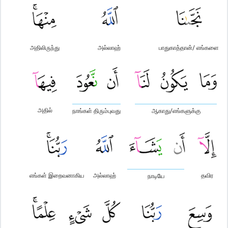
அதிலிருந்து
அல்லாஹ்
பாதுகாத்தான்/ எங்களை
அதில்
நாங்கள் திரும்புவது
ஆகாது/எங்களுக்கு
எங்கள் இறைவனாகிய
அல்லாஹ்
தவிர
நாடியே