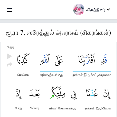
விருந்தினர்
சூரா 7, ஸூரத்துல் அஃராஃப் (சிகரங்கள்)
7
:
89
பொய்யை
அல்லாஹ்வின் மீது
நாங்கள் இட்டுக்கட்டிவிடுவோம்
போது
பின்னர்
உங்கள் கொள்கைக்கு
நாங்கள் திரும்பினால்