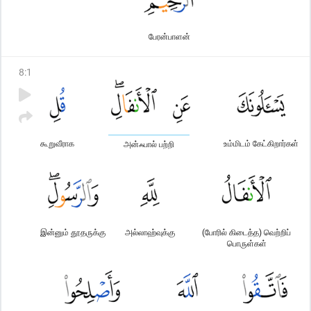
பேரன்பாளன்
8
:
1
கூறுவீராக
உம்மிடம் கேட்கிறார்கள்
அன்ஃபால் பற்றி
இன்னும் தூதருக்கு
அல்லாஹ்வுக்கு
(போரில் கிடைத்த) வெற்றிப்
பொருள்கள்