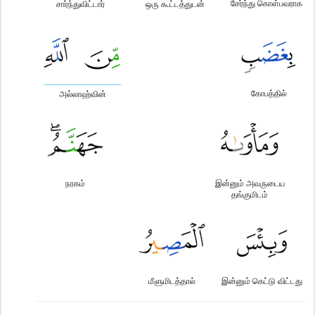
சேர்ந்து கொள்பவராக
சார்ந்துவிட்டார்
ஒரு கூட்டத்துடன்
கோபத்தில்
அல்லாஹ்வின்
நரகம்
இன்னும் அவருடைய
தங்குமிடம்
மீளுமிடத்தால்
இன்னும் கெட்டு விட்டது