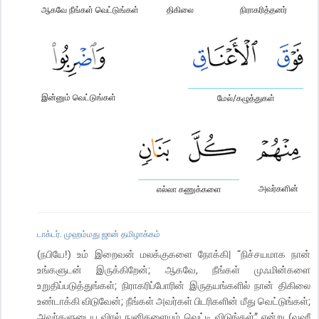
ஆகவே நீங்கள் வெட்டுங்கள்
திகிலை
நிராகரித்தனர்
இன்னும் வெட்டுங்கள்
மேல்/கழுத்துகள்
அவர்களின்
எல்லா கணுக்களை
டாக்டர். முஹம்மது ஜான் தமிழாக்கம்
(நபியே!) உம் இறைவன் மலக்குகளை நோக்கி| “நிச்சயமாக நான்
உங்களுடன் இருக்கிறேன்; ஆகவே, நீங்கள் முஃமின்களை
உறுதிப்படுத்துங்கள்; நிராகரிப்போரின் இருதயங்களில் நான் திகிலை
உண்டாக்கி விடுவேன்; நீங்கள் அவர்கள் பிடரிகளின் மீது வெட்டுங்கள்;
அவர்களுடைய விரல் நுனிகளையும் வெட்டி விடுங்கள்” என்று (வஹீ