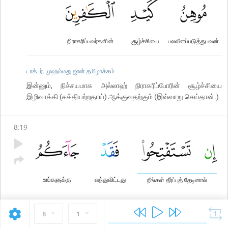
நிராகரிப்பவர்களின்
சூழ்ச்சியை
பலவீனப்படுத்துபவன்
டாக்டர். முஹம்மது ஜான் தமிழாக்கம்
இன்னும், நிச்சயமாக அல்லாஹ் நிராகரிப்போரின் சூழ்ச்சியை
இழிவாக்கி (சக்தியற்றதாய்) ஆக்குவதற்கும் (இவ்வாறு செய்தான்.)
8
:
19
உங்களுக்கு
வந்துவிட்டது
நீங்கள் தீர்ப்புத் தேடினால்
8
1