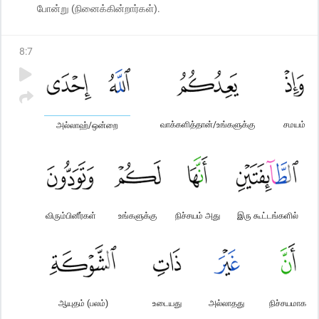
போன்று (நினைக்கின்றார்கள்).
8
:
7
வாக்களித்தான்/உங்களுக்கு
சமயம்
அல்லாஹ்/ஒன்றை
விரும்பினீர்கள்
உங்களுக்கு
நிச்சயம் அது
இரு கூட்டங்களில்
ஆயுதம் (பலம்)
உடையது
அல்லாதது
நிச்சயமாக