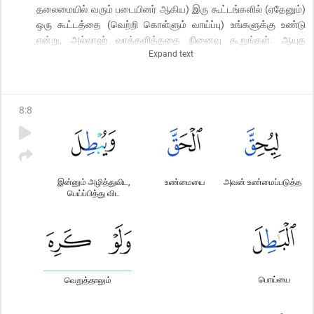
தலைமையில் வரும் படையினர் ஆகிய) இரு கூட்டங்களில் (ஏதேனும்)
ஒரு கூட்டத்தை (வெற்றி கொள்ளும் வாய்ப்பு) உங்களுக்கு உண்டு
என்று, அல்லாஹ் வாக்களித்ததை நினைவு கூறுங்கள். ஆயுத
Expand text
பாணிகளாக இல்லாத (வியாபாரக் கூட்டம் கிடைக்க வேண்டுமென)
நீங்கள் விரும்பினீர்கள்; (ஆனால்) அல்லாஹ் தன் திருவாக்குகளால்
சத்தியத்தை நிலைநாட்டவும் காஃபிர்களை வேரறுக்கவுமே
நாடுகிறான்.
8
:
8
இன்னும் அழித்துவிட,
உண்மையை
அவன் உண்மைப்படுத்த
பெய்ப்பித்து விட
பொய்யை
வெறுத்தாலும்