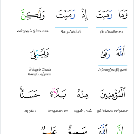
என்றாலும் நிச்சயமாக
போது/எறிந்தீர்
நீர் எறியவில்லை
இன்னும் அவன்
அல்லாஹ்/எறிந்தான்
சோதிப்பதற்காக
அழகிய
சோதனையாக
அதன் மூலம்
நம்பிக்கையாளர்களை