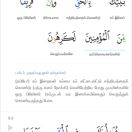
ஒரு பிரிவினர்
நிச்சயமாக
சத்தியத்தைக் கொண்டு
உம் இல்லம்
வெறுப்பவர்களே
நம்பிக்கையாளர்களில்
டாக்டர். முஹம்மது ஜான் தமிழாக்கம்
(நபியே!) உம் இறைவன் உம்மை உம் வீட்டைவிட்டு சத்தியத்தைக்
கொண்டு (பத்ரு களம் நோக்கி) வெளியேற்றிய போது முஃமின்களில்
ஒரு பிரிவினர் (உம்முடன் வர இணக்கமில்லாது) வெறுத்துக்
கொண்டிருந்தது போல.
8
:
6