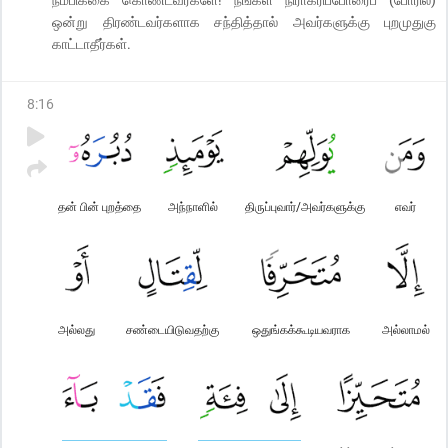
ஒன்று திரண்டவர்களாக சந்தித்தால் அவர்களுக்கு புறமுதுகு
காட்டாதீர்கள்.
8
:
16
தன் பின் புறத்தை
அந்நாளில்
திருப்புவார்/அவர்களுக்கு
எவர்
அல்லது
சண்டையிடுவதற்கு
ஒதுங்கக்கூடியவராக
அல்லாமல்