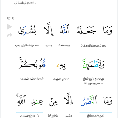
பதிலளித்தான்.
8
:
10
ஒரு நற்செய்தியாக
தவிர
அல்லாஹ்
ஆக்கவில்லை/அதை
உங்கள் உள்ளங்கள்
அதன் மூலம்
இன்னும் நிம்மதி
பெறுவதற்காக
இருந்தே
தவிர
அல்லாஹ்விடம்
இல்லை/உதவி