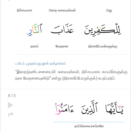
நிச்சயமாக
அதை சுவையுங்கள்
அது
நரகம்
வேதனை
நிராகரிப்பவர்களுக்கு
டாக்டர். முஹம்மது ஜான் தமிழாக்கம்
“இதை(தண்டனையை)ச் சுவையுங்கள்; நிச்சயமாக காஃபிர்களுக்கு
நரக வேதனையுண்டு” என்று (நிராகரிப்போருக்குக்) கூறப்படும்.
8
:
15
நம்பிக்கையாளர்களே