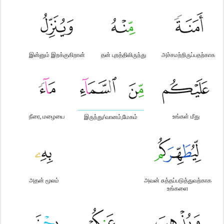
இன்னும் இறக்குகிறான்
தன் புறத்திலிருந்து
அச்சமற்றிருப்பதற்காக
நீரை, மழையை
உங்கள் மீது
இருந்து/வானம்,மேகம்
அதன் மூலம்
அவன் சுத்தப்படுத்துவற்காக
உங்களை