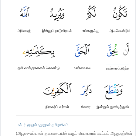
அல்லாஹ்
இன்னும் நாடுகிறான்
உங்களுக்கு
ஆகவேண்டும்
தன் வாக்குகளைக் கொண்டு
உண்மையை
உண்மைப்படுத்த
நிராகரிப்பவர்கள்
வேரை
இன்னும் துண்டித்துவிட
டாக்டர். முஹம்மது ஜான் தமிழாக்கம்
(அபூஸுஃப்யான் தலைமையில் வரும் வியாபாரக் கூட்டம் அபூஜஹ்லின்