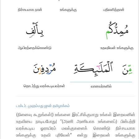
நிச்சயமாக நான்
உங்களுக்கு
பதிலளித்தான்
ஆயிரத்தைக்கொண்டு
உதவுவேன் உங்களுக்கு
தொடர்ந்து வரக்கூடியவர்கள்
வானவர்களில்
டாக்டர். முஹம்மது ஜான் தமிழாக்கம்
(நினைவு கூறுங்கள்|) உங்களை இரட்சிக்குமாறு உங்கள் இறைவனின்
உதவியை நாடியபோது| “(அணி அணியாக உங்களைப்) பின்பற்றி
வரக்கூடிய ஓராயிரம் மலக்குகளைக் கொண்டு நிச்சயமாக
உங்களுக்கு உதவி புரிவேன்” என்று இறைவன் உங்களுக்கு