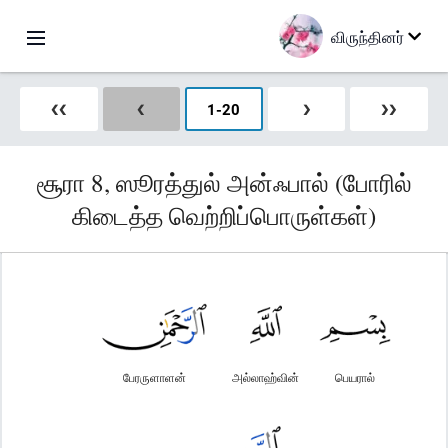
விருந்தினர்
❮❮
❮
1
-
20
❯
❯❯
சூரா 8, ஸூரத்துல் அன்ஃபால் (போரில்
கிடைத்த வெற்றிப்பொருள்கள்)
பேரருளாளன்
அல்லாஹ்வின்
பெயரால்