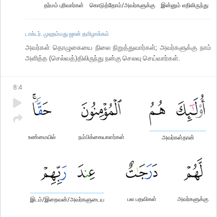
தர்மம் புரிவார்கள்
கொடுத்தோம்/அவர்களுக்கு
இன்னும் எதிலிருந்து
டாக்டர். முஹம்மது ஜான் தமிழாக்கம்
அவர்கள் தொழுகையை நிலை நிறுத்துவார்கள்; அவர்களுக்கு நாம்
அளித்த (செல்வத்)திலிருந்து நன்கு செலவு செய்வார்கள்.
8
:
4
உண்மையில்
நம்பிக்கையாளர்கள்
அவர்கள்தான்
பல பதவிகள்
அவர்களுக்கு
இடம்/இறைவன்/அவர்களுடைய