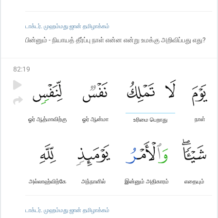
டாக்டர். முஹம்மது ஜான் தமிழாக்கம்
பின்னும் - நியாயத் தீர்ப்பு நாள் என்ன என்று உமக்கு அறிவிப்பது எது?
82
:
19
ஓர் ஆத்மாவிற்கு
ஓர் ஆன்மா
நாள்
உரிமை பெறாது
அல்லாஹ்விற்கே
அந்நாளில்
இன்னும் அதிகாரம்
எதையும்
டாக்டர். முஹம்மது ஜான் தமிழாக்கம்