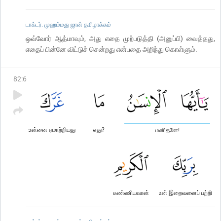
டாக்டர். முஹம்மது ஜான் தமிழாக்கம்
ஒவ்வோர் ஆத்மாவும், அது எதை முற்படுத்தி (அனுப்பி) வைத்தது,
எதைப் பின்னே விட்டுச் சென்றது என்பதை அறிந்து கொள்ளும்.
82
:
6
உன்னை ஏமாற்றியது
எது?
மனிதனே!
கண்ணியவான்
உன் இறைவனைப் பற்றி