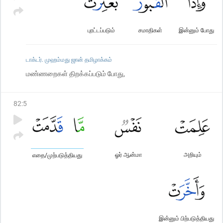
புரட்டப்படும்
சமாதிகள்
இன்னும் போது
டாக்டர். முஹம்மது ஜான் தமிழாக்கம்
மண்ணறைகள் திறக்கப்படும் போது,
82
:
5
ஓர் ஆன்மா
அறியும்
எதை/முற்படுத்தியது
இன்னும் பிற்படுத்தியது