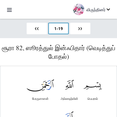
விருந்தினர்
❮❮
1
-
19
❯❯
சூரா 82, ஸூரத்துல் இன்ஃபிதார் (வெடித்துப்
போதல்)
பேரருளாளன்
அல்லாஹ்வின்
பெயரால்