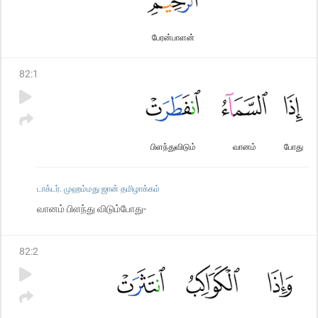
பேரன்பாளன்
82
:
1
பிளந்துவிடும்
வானம்
போது
டாக்டர். முஹம்மது ஜான் தமிழாக்கம்
வானம் பிளந்து விடும்போது-
82
:
2