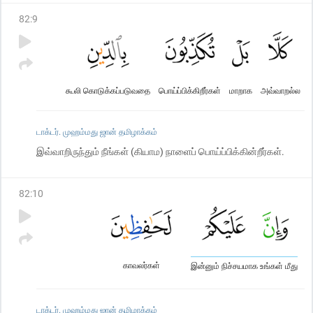
82
:
9
கூலி கொடுக்கப்படுவதை
பொய்ப்பிக்கிறீர்கள்
மாறாக
அவ்வாறல்ல
டாக்டர். முஹம்மது ஜான் தமிழாக்கம்
இவ்வாறிருந்தும் நீங்கள் (கியாம) நாளைப் பொய்ப்பிக்கின்றீர்கள்.
82
:
10
காவலர்கள்
இன்னும் நிச்சயமாக உங்கள் மீது
டாக்டர். முஹம்மது ஜான் தமிழாக்கம்