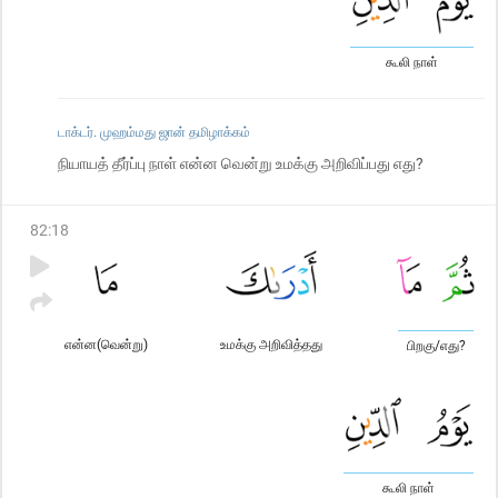
கூலி நாள்
டாக்டர். முஹம்மது ஜான் தமிழாக்கம்
நியாயத் தீர்ப்பு நாள் என்ன வென்று உமக்கு அறிவிப்பது எது?
82
:
18
என்ன(வென்று)
உமக்கு அறிவித்தது
பிறகு/எது?
கூலி நாள்