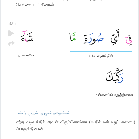
செவ்வையாக்கினான்.
82
:
8
நாடினானோ
எந்த உருவத்தில்
உன்னைப் பொறுத்தினான்
டாக்டர். முஹம்மது ஜான் தமிழாக்கம்
எந்த வடிவத்தில் அவன் விரும்பினானோ (அதில் உன் உறுப்புகளைப்)
பொருத்தினான்.