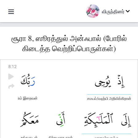
விருந்தினர்
சூரா 8, ஸூரத்துல் அன்ஃபால் (போரில்
கிடைத்த வெற்றிப்பொருள்கள்)
8
:
12
உம் இறைவன்
சமயம்/வஹ்யி அறிவிக்கிறான்
உங்களுடன்
நிச்சயமாக நான்
வானவர்களுக்கு