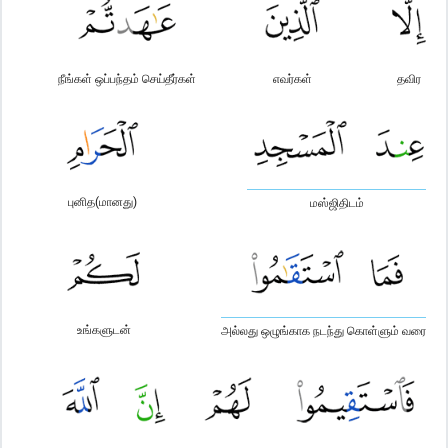
நீங்கள் ஒப்பந்தம் செய்தீர்கள்
எவர்கள்
தவிர
புனித(மானது)
மஸ்ஜிதிடம்
உங்களுடன்
அல்லது ஒழுங்காக நடந்து கொள்ளும் வரை