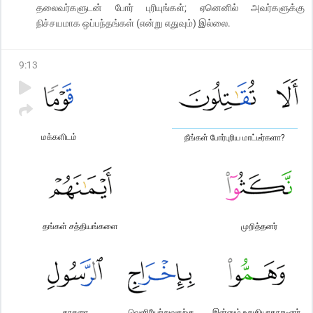
தலைவர்களுடன் போர் புரியுங்கள்; ஏனெனில் அவர்களுக்கு
நிச்சயமாக ஒப்பந்தங்கள் (என்று எதுவும்) இல்லை.
9
:
13
மக்களிடம்
நீங்கள் போர்புரிய மாட்டீர்களா?
தங்கள் சத்தியங்களை
முறித்தனர்
தூதரை
வெளியேற்றுவதற்கு
இன்னும் உறுதியாகநாடினர்