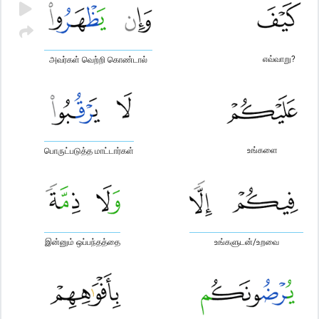
எவ்வாறு?
அவர்கள் வெற்றி கொண்டால்
உங்களை
பொருட்படுத்த மாட்டார்கள்
இன்னும் ஒப்பந்தத்தை
உங்களுடன்/உறவை