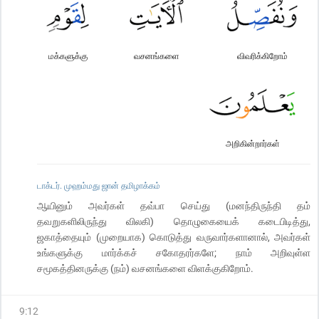
மக்களுக்கு
வசனங்களை
விவரிக்கிறோம்
அறிகின்றார்கள்
டாக்டர். முஹம்மது ஜான் தமிழாக்கம்
ஆயினும் அவர்கள் தவ்பா செய்து (மனந்திருந்தி தம்
தவறுகளிலிருந்து விலகி) தொழுகையைக் கடைபிடித்து,
ஜகாத்தையும் (முறையாக) கொடுத்து வருவார்களானால், அவர்கள்
உங்களுக்கு மார்க்கச் சகோதரர்களே; நாம் அறிவுள்ள
சமூகத்தினருக்கு (நம்) வசனங்களை விளக்குகிறோம்.
9
:
12