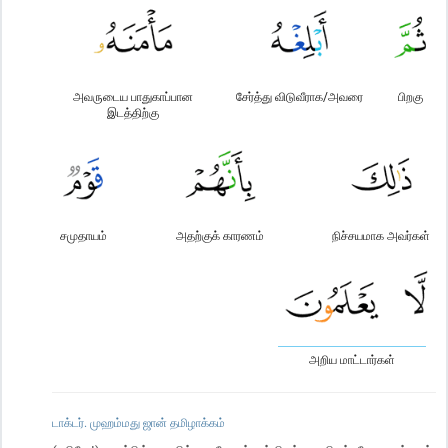
அவருடைய பாதுகாப்பான
சேர்த்து விடுவீராக/அவரை
பிறகு
இடத்திற்கு
சமுதாயம்
அதற்குக் காரணம்
நிச்சயமாக அவர்கள்
அறிய மாட்டார்கள்
டாக்டர். முஹம்மது ஜான் தமிழாக்கம்