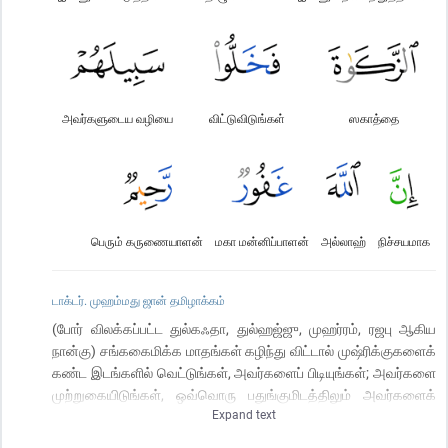
அவர்களுடைய வழியை
விட்டுவிடுங்கள்
ஸகாத்தை
பெரும் கருணையாளன்
மகா மன்னிப்பாளன்
அல்லாஹ்
நிச்சயமாக
டாக்டர். முஹம்மது ஜான் தமிழாக்கம்
(போர் விலக்கப்பட்ட துல்கஃதா, துல்ஹஜ்ஜு, முஹர்ரம், ரஜபு ஆகிய
நான்கு) சங்ககைமிக்க மாதங்கள் கழிந்து விட்டால் முஷ்ரிக்குகளைக்
கண்ட இடங்களில் வெட்டுங்கள், அவர்களைப் பிடியுங்கள்; அவர்களை
முற்றுகையிடுங்கள், ஒவ்வொரு பதுங்குமிடத்திலும் அவர்களைக்
Expand text
குறிவைத்து உட்கார்ந்திருங்கள் - ஆனால் அவர்கள் (மனத்திருந்தி தம்
பாவங்களிலிருந்து) தவ்பா செய்து மீண்டு, தொழுகையையும்