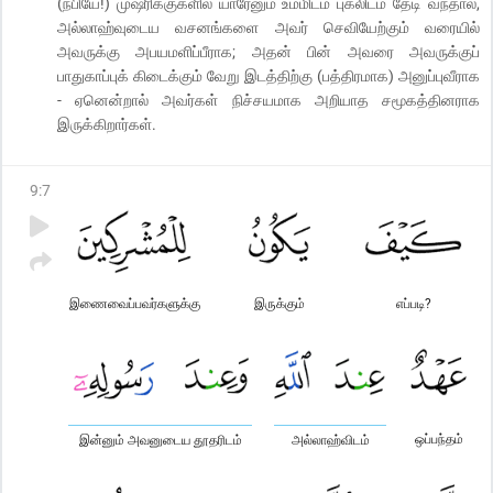
(நபியே!) முஷ்ரிக்குகளில் யாரேனும் உம்மிடம் புகலிடம் தேடி வந்தால்,
அல்லாஹ்வுடைய வசனங்களை அவர் செவியேற்கும் வரையில்
அவருக்கு அபயமளிப்பீராக; அதன் பின் அவரை அவருக்குப்
பாதுகாப்புக் கிடைக்கும் வேறு இடத்திற்கு (பத்திரமாக) அனுப்புவீராக
- ஏனென்றால் அவர்கள் நிச்சயமாக அறியாத சமூகத்தினராக
இருக்கிறார்கள்.
9
:
7
இணைவைப்பவர்களுக்கு
இருக்கும்
எப்படி?
ஒப்பந்தம்
இன்னும் அவனுடைய தூதரிடம்
அல்லாஹ்விடம்