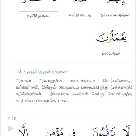
கெட்டு விட்டது
நிச்சயமாக அவர்கள்
எது/இருந்தனர்
செய்வார்கள்
டாக்டர். முஹம்மது ஜான் தமிழாக்கம்
அவர்கள் அல்லாஹ்வின் வசனங்களைச் சொற்பவிலைக்கு
விற்கின்றனர். இன்னும் அவனுடைய பாதையிலிருந்து (மக்களைத்)
தடுக்கிறார்கள் - நிச்சயமாக அவர்கள் செய்து கொண்டிருந்த
காரியங்கள் மிகவும் கெட்டவை.
9
:
10