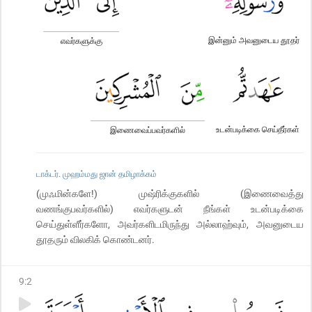
இன்னும் அவனுடைய தூதர்
எவர்களுக்கு
உடன்படிக்கை செய்தீர்கள்
இணைவைப்பவர்களில்
டாக்டர். முஹம்மது ஜான் தமிழாக்கம்
(முஃமின்களே!) முஷ்ரிக்குகளில் (இணைவைத்து
வணங்குபவர்களில்) எவர்களுடன் நீங்கள் உடன்படிக்கை
செய்துள்ளீர்களோ, அவர்களிடமிருந்து அல்லாஹ்வும், அவனுடைய
தூதரும் விலகிக் கொண்டனர்.
9
:
2