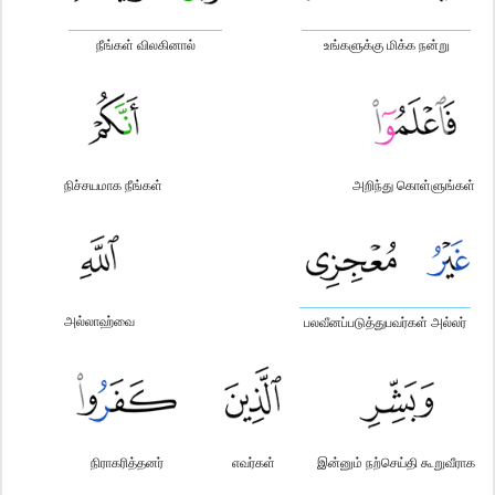
நீங்கள் விலகினால்
உங்களுக்கு மிக்க நன்று
நிச்சயமாக நீங்கள்
அறிந்து கொள்ளுங்கள்
அல்லாஹ்வை
பலவீனப்படுத்துபவர்கள் அல்லர்
நிராகரித்தனர்
எவர்கள்
இன்னும் நற்செய்தி கூறுவீராக