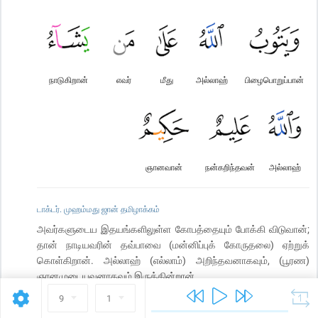
நாடுகிறான்
எவர்
மீது
அல்லாஹ்
பிழைபொறுப்பான்
ஞானவான்
நன்கறிந்தவன்
அல்லாஹ்
டாக்டர். முஹம்மது ஜான் தமிழாக்கம்
அவர்களுடைய இதயங்களிலுள்ள கோபத்தையும் போக்கி விடுவான்;
தான் நாடியவரின் தவ்பாவை (மன்னிப்புக் கோருதலை) ஏற்றுக்
கொள்கிறான். அல்லாஹ் (எல்லாம்) அறிந்தவனாகவும், (பூரண)
ஞானமுடையவனாகவும் இருக்கின்றான்.
9
1