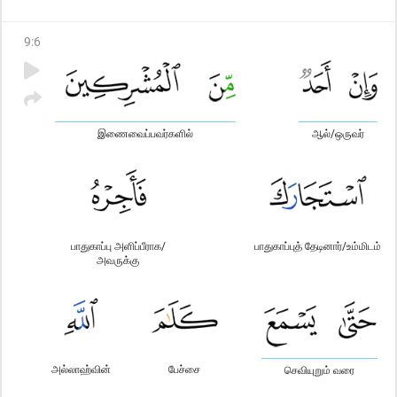
கடைப்பிடித்து (ஏழைவரியாகிய) ஜகாத்தும் (முறைப்படிக்) கொடுத்து
வருவார்களானால் (அவர்களை) அவர்கள் வழியில் விட்டுவிடுங்கள் -
9
:
6
நிச்சயமாக அல்லாஹ் மிக்க மன்னிப்போனாகவும்,
கிருபையுடையவனாகவும் இருக்கின்றான்.
இணைவைப்பவர்களில்
ஆல்/ஒருவர்
பாதுகாப்பு அளிப்பீராக/
பாதுகாப்புத் தேடினார்/உம்மிடம்
அவருக்கு
அல்லாஹ்வின்
பேச்சை
செவியுறும் வரை