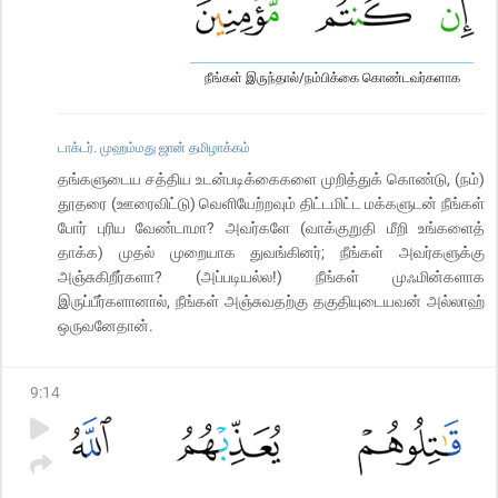
நீங்கள் இருந்தால்/நம்பிக்கை கொண்டவர்களாக
டாக்டர். முஹம்மது ஜான் தமிழாக்கம்
தங்களுடைய சத்திய உடன்படிக்கைகளை முறித்துக் கொண்டு, (நம்)
தூதரை (ஊரைவிட்டு) வெளியேற்றவும் திட்டமிட்ட மக்களுடன் நீங்கள்
போர் புரிய வேண்டாமா? அவர்களே (வாக்குறுதி மீறி உங்களைத்
தாக்க) முதல் முறையாக துவங்கினர்; நீங்கள் அவர்களுக்கு
அஞ்சுகிறீர்களா? (அப்படியல்ல!) நீங்கள் முஃமின்களாக
இருப்பீர்களானால், நீங்கள் அஞ்சுவதற்கு தகுதியுடையவன் அல்லாஹ்
ஒருவனேதான்.
9
:
14