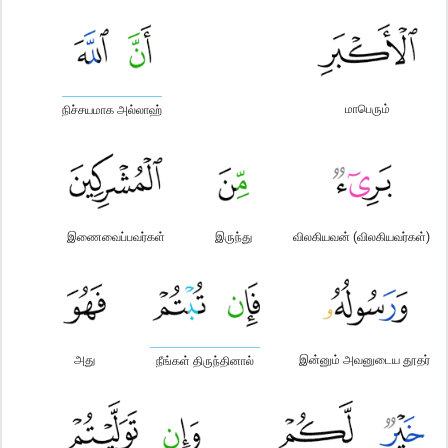
மாபெரும்
நிச்சயமாக அல்லாஹ்
இணைவைப்பவர்கள்
இருந்து
விலகியவன் (விலகியவர்கள்)
அது
இன்னும் அவனுடைய தூதர்
நீங்கள் திருந்தினால்