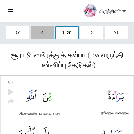
விருந்தினர்
❮❮
❮
1
-
20
❯
❯❯
சூரா 9, ஸூரத்துத் தவ்பா (மனவருந்தி
மன்னிப்பு தேடுதல்)
9
:
1
நீங்குதல், விலகுதல்
அல்லாஹ்வின் புறத்திலிருந்து