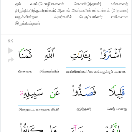
தம் வாய்(மொழி)களைக் கொண்டு(தான்) உங்களைத்
திருப்திபடுத்துகிறார்கள்; ஆனால் அவர்களின் உள்ளங்கள் (அதனை)
மறுக்கின்றன - அவர்களில் பெரும்பாலோர் பாவிகளாக
இருக்கின்றனர்.
9
:
9
விலையை
அல்லாஹ்வின்
வாங்கினார்கள்/வசனங்களுக்குப் பகரமாக
தடுத்தனர்
சொற்பமானது
அவனுடைய பாதையை விட்டு