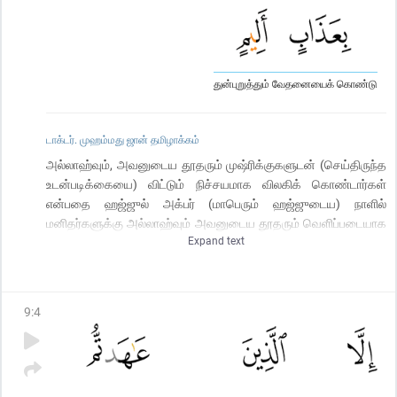
துன்புறுத்தும் வேதனையைக் கொண்டு
டாக்டர். முஹம்மது ஜான் தமிழாக்கம்
அல்லாஹ்வும், அவனுடைய தூதரும் முஷ்ரிக்குகளுடன் (செய்திருந்த
உடன்படிக்கையை) விட்டும் நிச்சயமாக விலகிக் கொண்டார்கள்
என்பதை ஹஜ்ஜுல் அக்பர் (மாபெரும் ஹஜ்ஜுடைய) நாளில்
மனிதர்களுக்கு அல்லாஹ்வும் அவனுடைய தூதரும் வெளிப்படையாக
Expand text
அறிவிக்கின்றனர்; எனவே நீங்கள் (இணை வைப்பதிலிருந்து
மனந்திருந்தி) விலகிக் கொண்டால் அது உங்களுக்கே நலமாகும்;
நீங்கள் (சத்தியத்தை) புறக்கணித்து விட்டால் நிச்சயமாக நீங்கள்
அல்லாஹ்வைத் தோற்கடிக்க முடியாதவர்கள் என்பதை (உறுதியாக)
9
:
4
அறிந்து கொள்ளுங்கள். (நபியே!) நிராகரிப்போருக்கு நோவினை தரும்
வேதனை இருக்கிறது என்று நீர் நன்மாராயம் கூறுவீராக.