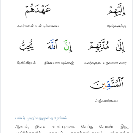
அவர்களின் உடன்படிக்கையை
அவர்களுக்கு
நேசிக்கிறான்
நிச்சயமாக அல்லாஹ்
அவர்களுடைய தவணை வரை
அஞ்சுபவர்களை
டாக்டர். முஹம்மது ஜான் தமிழாக்கம்
ஆனால், நீங்கள் உடன்படிக்கை செய்து கொண்ட இந்த
முஷ்ரிக்குகளில், எதையும் குறைத்துவிடாமலும், உங்களுக்கு