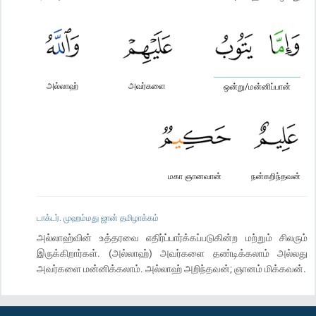
அல்லாஹ்
அவர்களை
ஒன்று/மன்னிப்பான்
மகா ஞானவான்
நன்கறிந்தவன்
டாக்டர். முஹம்மது ஜான் தமிழாக்கம்
அல்லாஹ்வின் உத்தரவை எதிர்ப்பார்க்கப்படுகின்ற மற்றும் சிலரும்
இருக்கிறார்கள். (அல்லாஹ்) அவர்களை தண்டிக்கலாம் அல்லது
அவர்களை மன்னிக்கலாம். அல்லாஹ் அறிந்தவன்; ஞானம் மிக்கவன்.