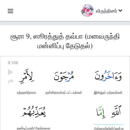
விருந்தினர்
சூரா 9, ஸூரத்துத் தவ்பா (மனவருந்தி
மன்னிப்பு தேடுதல்)
9
:
106
உத்தரவிற்காக
தள்ளிவைக்கப் பட்டவர்கள்
இன்னும் மற்றவர்கள்
தண்டிப்பான்/அவர்களை
அல்லாஹ்வின்/ஒன்று