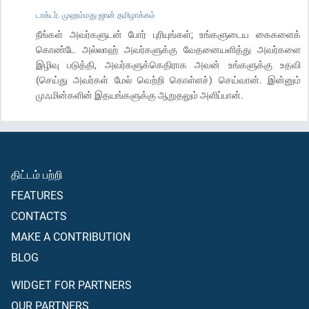
டாக்டர். முஹம்மது ஜான் தமிழாக்கம்
நீங்கள் அவர்களுடன் போர் புரியுங்கள்; உங்களுடைய கைகளைக்
கொண்டே அல்லாஹ் அவர்களுக்கு வேதனையளித்து அவர்களை
இழிவு படுத்தி, அவர்களுக்கெதிராக அவன் உங்களுக்கு உதவி
(செய்து அவர்கள் மேல் வெற்றி கொள்ளச்) செய்வான். இன்னும்
முஃமின்களின் இதயங்களுக்கு ஆறுதலும் அளிப்பான்.
திட்டம் பற்றி
FEATURES
CONTACTS
MAKE A CONTRIBUTION
BLOG
WIDGET FOR PARTNERS
OUR PARTNERS