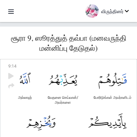
விருந்தினர்
சூரா 9, ஸூரத்துத் தவ்பா (மனவருந்தி
மன்னிப்பு தேடுதல்)
9
:
14
அல்லாஹ்
வேதனை செய்வான்/
போரிடுங்கள் அவர்களிடம்
அவர்களை