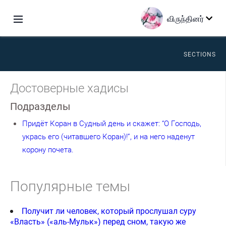
விருந்தினர்
SECTIONS
Достоверные хадисы
Подразделы
Придёт Коран в Судный день и скажет: “О Господь,
укрась его (читавшего Коран)!”, и на него наденут
корону почета.
Популярные темы
Получит ли человек, который прослушал суру
«Власть» («аль-Мульк») перед сном, такую же