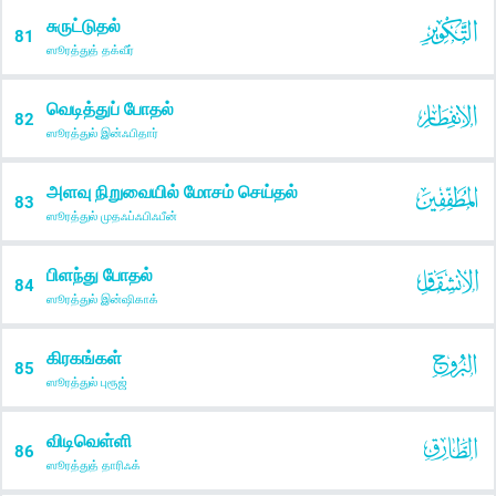
சுருட்டுதல்
81
ஸூரத்துத் தக்வீர்
வெடித்துப் போதல்
82
ஸூரத்துல் இன்ஃபிதார்
அளவு நிறுவையில் மோசம் செய்தல்
83
ஸூரத்துல் முதஃப்ஃபிஃபீன்
பிளந்து போதல்
84
ஸூரத்துல் இன்ஷிகாக்
கிரகங்கள்
85
ஸூரத்துல் புரூஜ்
விடிவெள்ளி
86
ஸூரத்துத் தாரிஃக்