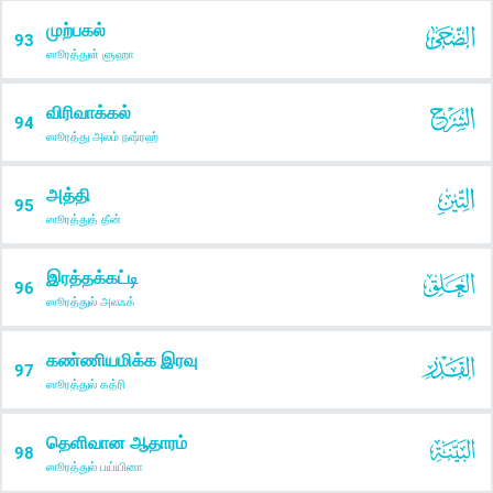
முற்பகல்
93
ஸூரத்துள் ளுஹா
விரிவாக்கல்
94
ஸூரத்து அலம் நஷ்ரஹ்
அத்தி
95
ஸூரத்துத் தீன்
இரத்தக்கட்டி
96
ஸூரத்துல் அலஃக்
கண்ணியமிக்க இரவு
97
ஸூரத்துல் கத்ரி
தெளிவான ஆதாரம்
98
ஸூரத்துல் பய்யினா