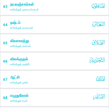
நயவஞ்சகர்கள்
63
ஸூரத்துல் முனாஃபிஃகூன்
நஷ்டம்
64
ஸூரத்துத் தஃகாபுன்
விவாகரத்து
65
ஸூரத்துத் தலாஃக்
விலக்குதல்
66
ஸூரத்துத் தஹ்ரீம்
ஆட்சி
67
ஸூரத்துல் முல்க்
எழுதுகோல்
68
ஸூரத்துல் கலம்