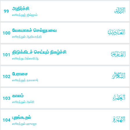
அதிர்ச்சி
99
ஸூரத்துஜ் ஜில்ஜால்
வேகமாகச் செல்லுபவை
100
ஸூரத்துல் ஆதியாத்தி
திடுக்கிடச் செய்யும் நிகழ்ச்சி
101
ஸூரத்து அல்காரிஆ
பேராசை
102
ஸூரத்துத் தகாஸுர்
காலம்
103
ஸூரத்துல் அஸ்ரி
புறங்கூறல்
104
ஸூரத்துல் ஹுமஜா