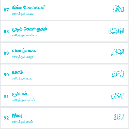
மிக்க மேலானவன்
87
ஸூரத்துல் அஃலா
மூடிக் கொள்ளுதல்
88
ஸூரத்துல் காஷியா
விடியற்காலை
89
ஸூரத்துல் ஃபஜ்ரி
நகரம்
90
ஸூரத்துல் பலத்
சூரியன்
91
ஸூரத்துஷ் ஷம்ஸ்
இரவு
92
ஸூரத்துல் லைல்