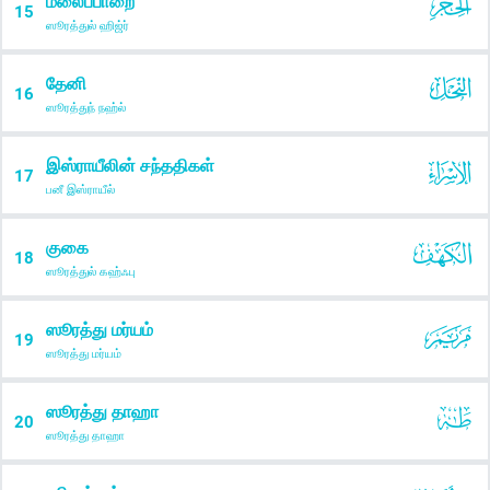
மலைப்பாறை
15
ஸூரத்துல் ஹிஜ்ர்
தேனி
16
ஸூரத்துந் நஹ்ல்
இஸ்ராயீலின் சந்ததிகள்
17
பனீ இஸ்ராயீல்
குகை
18
ஸூரத்துல் கஹ்ஃபு
ஸூரத்து மர்யம்
19
ஸூரத்து மர்யம்
ஸூரத்து தாஹா
20
ஸூரத்து தாஹா