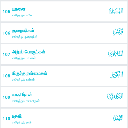
யானை
105
ஸூரத்துல் ஃபீல்
குறைஷிகள்
106
ஸூரத்து குறைஷின்
அற்பப் பொருட்கள்
107
ஸூரத்துல் மாஊன்
மிகுந்த நன்மைகள்
108
ஸூரத்துல் கவ்ஸர்
காஃபிர்கள்
109
ஸூரத்துல் காஃபிரூன்
உதவி
110
ஸூரத்துந் நஸ்ர்