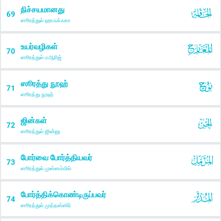
நிச்சயமானது
69
ஸூரத்துல் ஹாஃக்ஃகா
உயர்வழிகள்
70
ஸூரத்துல் மஆரிஜ்
ஸூரத்து நூஹ்
71
ஸூரத்து நூஹ்
ஜின்கள்
72
ஸூரத்துல் ஜின்னு
போர்வை போர்த்தியவர்
73
ஸூரத்துல் முஸ்ஸம்மில்
போர்த்திக்கொண்டிருப்பவர்
74
ஸூரத்துல் முத்தஸ்ஸிர்