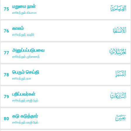
மறுமை நாள்
75
ஸூரத்துல் கியாமா
காலம்
76
ஸூரத்துத் தஹ்ர்
அனுப்பப்படுபவை
77
ஸூரத்துல் முர்ஸலாத்
பெரும் செய்தி
78
ஸூரத்துந் நபா
பறிப்பவர்கள்
79
ஸூரத்துந் நாஜிஆத்
கடு கடுத்தார்
80
ஸூரத்துந் நாஜிஆத்