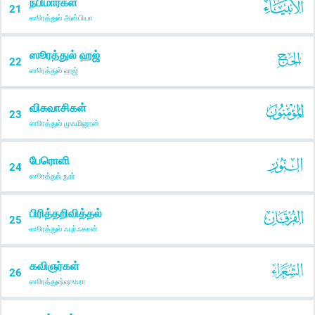
நபிமார்கள்
21
ஸூரத்துல் அன்பியா
ஸூரத்துல் ஹஜ்
22
ஸூரத்துல் ஹஜ்
விசுவாசிகள்
23
ஸூரத்துல் முஃமினூன்
பேரொளி
24
ஸூரத்துந் நூர்
பிரித்தறிவித்தல்
25
ஸூரத்துல் ஃபுர்ஃகான்
கவிஞர்கள்
26
ஸூரத்துஷ்ஷுஃரா