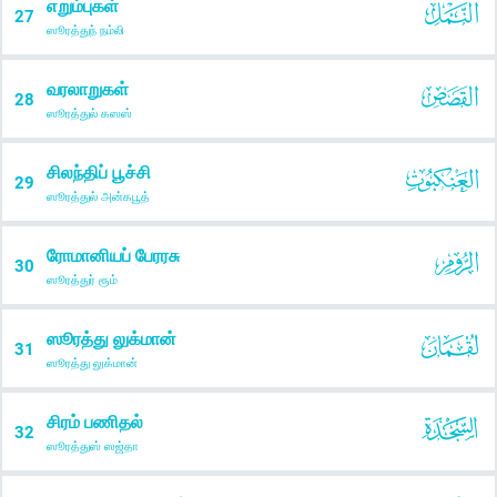
எறும்புகள்
27
ஸூரத்துந் நம்லி
வரலாறுகள்
28
ஸூரத்துல் கஸஸ்
சிலந்திப் பூச்சி
29
ஸூரத்துல் அன்கபூத்
ரோமானியப் பேரரசு
30
ஸூரத்துர் ரூம்
ஸூரத்து லுக்மான்
31
ஸூரத்து லுக்மான்
சிரம் பணிதல்
32
ஸூரத்துஸ் ஸஜ்தா