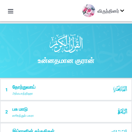
விருந்தினர்
உன்னதமான குரான்
தோற்றுவாய்
1
அல்ஃபாத்திஹா
பசு மாடு
2
ஸூரத்துல் பகரா
இம்ரானின் சந்ததிகள்