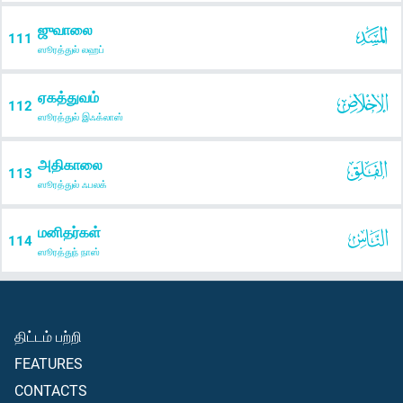
ஜுவாலை
111
ஸூரத்துல் லஹப்
ஏகத்துவம்
112
ஸூரத்துல் இஃக்லாஸ்
அதிகாலை
113
ஸூரத்துல் ஃபலக்
மனிதர்கள்
114
ஸூரத்துந் நாஸ்
திட்டம் பற்றி
FEATURES
CONTACTS