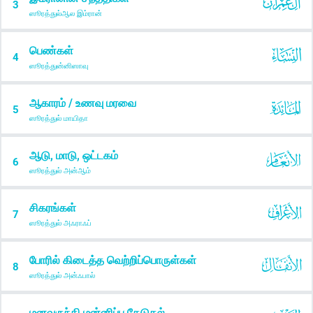
3
ஸூரத்துல்ஆல இம்ரான்
பெண்கள்
4
ஸூரத்துன்னிஸாவு
ஆகாரம் / உணவு மரவை
5
ஸூரத்துல் மாயிதா
ஆடு, மாடு, ஒட்டகம்
6
ஸூரத்துல் அன்ஆம்
சிகரங்கள்
7
ஸூரத்துல் அஃராஃப்
போரில் கிடைத்த வெற்றிப்பொருள்கள்
8
ஸூரத்துல் அன்ஃபால்
மனவருந்தி மன்னிப்பு தேடுதல்