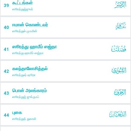
கூட்டங்கள்
39
ஸூரத்துஜ்ஜுமர்
ஈமான் கொண்டவர்
40
ஸூரத்துல் முஃமின்
ஸூரத்து ஹாமீம் ஸஜ்தா
41
ஸூரத்து ஹாமீம் ஸஜ்தா
கலந்தாலோசித்தல்
42
ஸூரத்துஷ் ஷூறா
பொன் அலங்காரம்
43
ஸூரத்துஜ் ஜுக்ருஃப்
புகை
44
ஸூரத்துத் துகான்