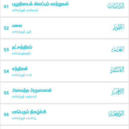
புழுதியைக் கிளப்பும் காற்றுகள்
51
ஸூரத்துத் தாரியாத்
மலை
52
ஸூரத்துத் தூர்
நட்சத்திரம்
53
ஸூரத்துந்நஜ்ம்
சந்திரன்
54
ஸூரத்துல் கமர்
அளவற்ற அருளாளன்
55
ஸூரத்துர் ரஹ்மான்
மாபெரும் நிகழ்ச்சி
56
ஸூரத்துல் வாகிஆ