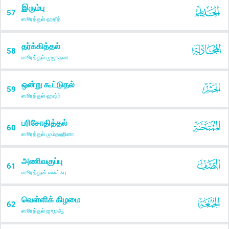
இரும்பு
57
ஸூரத்துல் ஹதீத்
தர்க்கித்தல்
58
ஸூரத்துல் முஜாதலா
ஒன்று கூட்டுதல்
59
ஸூரத்துல் ஹஷ்ர்
பரிசோதித்தல்
60
ஸூரத்துல் மும்தஹினா
அணிவகுப்பு
61
ஸூரத்துஸ் ஸஃப்ஃபு
வெள்ளிக் கிழமை
62
ஸூரத்துல் ஜுமுஆ