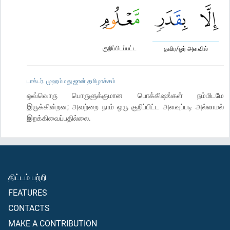
குறிப்பிடப்பட்ட
தவிர/ஓர் அளவில்
டாக்டர். முஹம்மது ஜான் தமிழாக்கம்
ஒவ்வொரு பொருளுக்குமான பொக்கிஷங்கள் நம்மிடமே
இருக்கின்றன; அவற்றை நாம் ஒரு குறிப்பிட்ட அளவுப்படி அல்லாமல்
இறக்கிவைப்பதில்லை.
திட்டம் பற்றி
FEATURES
CONTACTS
MAKE A CONTRIBUTION