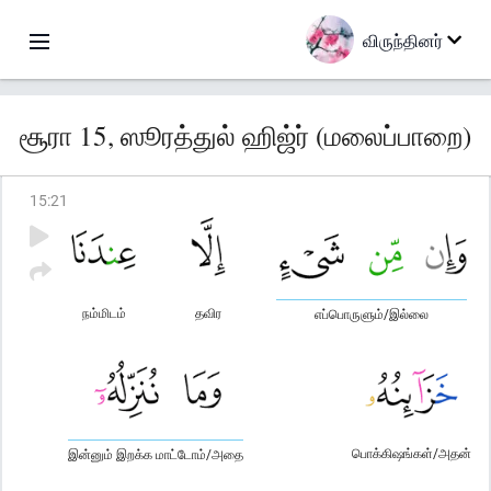
விருந்தினர்
சூரா 15, ஸூரத்துல் ஹிஜ்ர் (மலைப்பாறை)
15
:
21
நம்மிடம்
தவிர
எப்பொருளும்/இல்லை
பொக்கிஷங்கள்/அதன்
இன்னும் இறக்க மாட்டோம்/அதை